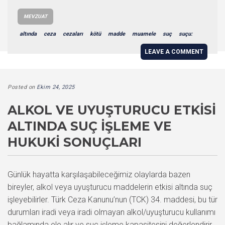
MEVZUAT
altında
ceza
cezaları
kötü
madde
muamele
suç
suçu:
LEAVE A COMMENT
Posted on
Ekim 24, 2025
ALKOL VE UYUŞTURUCU ETKISI
ALTINDA SUÇ İŞLEME VE
HUKUKI SONUÇLARI
Günlük hayatta karşılaşabileceğimiz olaylarda bazen
bireyler, alkol veya uyuşturucu maddelerin etkisi altında suç
işleyebilirler. Türk Ceza Kanunu’nun (TCK) 34. maddesi, bu tür
durumları iradi veya iradi olmayan alkol/uyuşturucu kullanımı
bağlamında ele alır ve suç işleme kapasitesini değerlendirir.