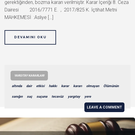
gerektiğinden, bozma kararı verilmiştir. Karar İçeriği 8. Ceza
Dairesi 2016/7771 E. , 2017/825 K. İçtihat Metni
MAHKEMESİ :Asliye […]
DEVAMINI OKU
YARGITAY KARARLARI
altında
dair
etkisi
hakkı
karar
kararı
olmayan
Ölümünün
sanığın
suç
suçuna
tecavüz
yargıtay
yere
LEAVE A COMMENT