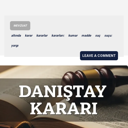
MEVZUAT
altında
karar
kararlar
kararları:
kumar
madde
suç
suçu:
yargı
LEAVE A COMMENT