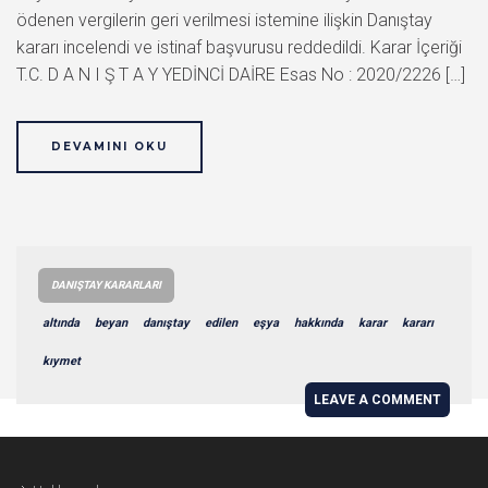
ödenen vergilerin geri verilmesi istemine ilişkin Danıştay
kararı incelendi ve istinaf başvurusu reddedildi. Karar İçeriği
T.C. D A N I Ş T A Y YEDİNCİ DAİRE Esas No : 2020/2226 […]
DEVAMINI OKU
DANIŞTAY KARARLARI
altında
beyan
danıştay
edilen
eşya
hakkında
karar
kararı
kıymet
LEAVE A COMMENT