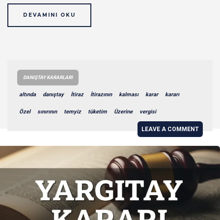
DEVAMINI OKU
DANIŞTAY KARARLARI
altında
danıştay
İtiraz
İtirazının
kalması
karar
kararı
Özel
sınırının
temyiz
tüketim
Üzerine
vergisi
LEAVE A COMMENT