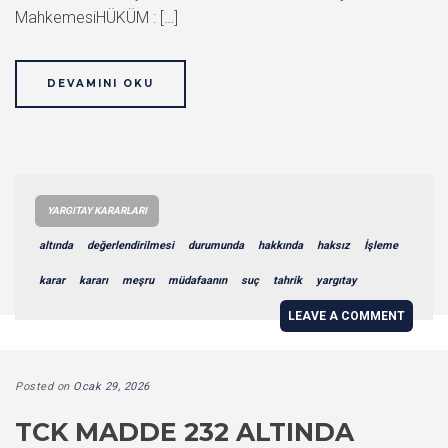
MahkemesiHÜKÜM : […]
DEVAMINI OKU
YARGITAY KARARLARI
altında
değerlendirilmesi
durumunda
hakkında
haksız
İşleme
karar
kararı
meşru
müdafaanın
suç
tahrik
yargıtay
LEAVE A COMMENT
Posted on
Ocak 29, 2026
TCK MADDE 232 ALTINDA