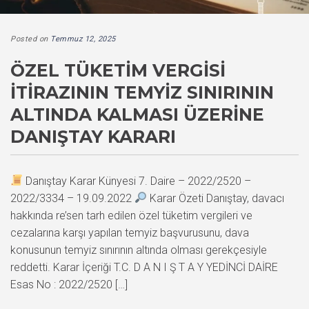
Posted on
Temmuz 12, 2025
ÖZEL TÜKETIM VERGISI
İTIRAZININ TEMYIZ SINIRININ
ALTINDA KALMASI ÜZERINE
DANIŞTAY KARARI
Danıştay Karar Künyesi 7. Daire – 2022/2520 –
2022/3334 – 19.09.2022
Karar Özeti Danıştay, davacı
hakkında re’sen tarh edilen özel tüketim vergileri ve
cezalarına karşı yapılan temyiz başvurusunu, dava
konusunun temyiz sınırının altında olması gerekçesiyle
reddetti. Karar İçeriği T.C. D A N I Ş T A Y YEDİNCİ DAİRE
Esas No : 2022/2520 […]