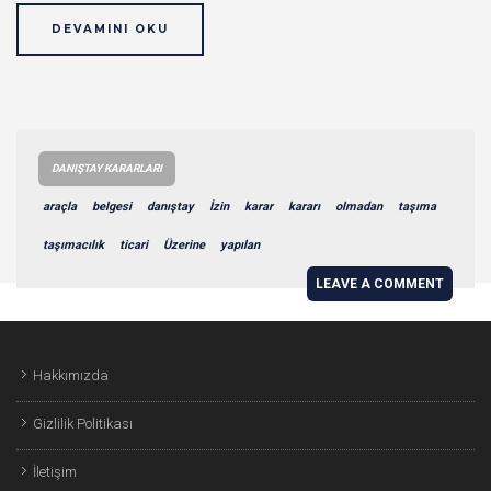
DEVAMINI OKU
DANIŞTAY KARARLARI
araçla
belgesi
danıştay
İzin
karar
kararı
olmadan
taşıma
taşımacılık
ticari
Üzerine
yapılan
LEAVE A COMMENT
Hakkımızda
Gizlilik Politikası
İletişim