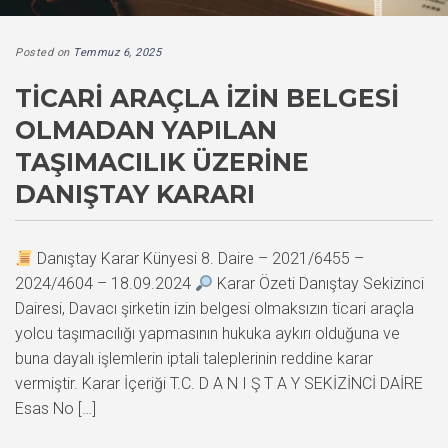
Posted on
Temmuz 6, 2025
TICARI ARAÇLA İZIN BELGESI
OLMADAN YAPILAN
TAŞIMACILIK ÜZERINE
DANIŞTAY KARARI
Danıştay Karar Künyesi 8. Daire – 2021/6455 –
2024/4604 – 18.09.2024
Karar Özeti Danıştay Sekizinci
Dairesi, Davacı şirketin izin belgesi olmaksızın ticari araçla
yolcu taşımacılığı yapmasının hukuka aykırı olduğuna ve
buna dayalı işlemlerin iptali taleplerinin reddine karar
vermiştir. Karar İçeriği T.C. D A N I Ş T A Y SEKİZİNCİ DAİRE
Esas No […]