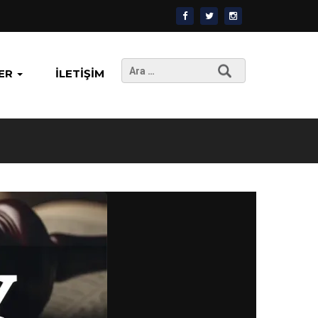
Arama:
ER
İLETIŞIM