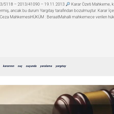
2013/5118 – 2013/41090 – 19.11.2013
Karar Özeti Mahkeme, kat
vermiş, ancak bu durum Yargıtay tarafından bozulmuştur. Karar 
h Ceza MahkemesiHÜKÜM : BeraatMahalli mahkemece verilen hük
kararının
suç
suçunda
yaralama
yargıtay