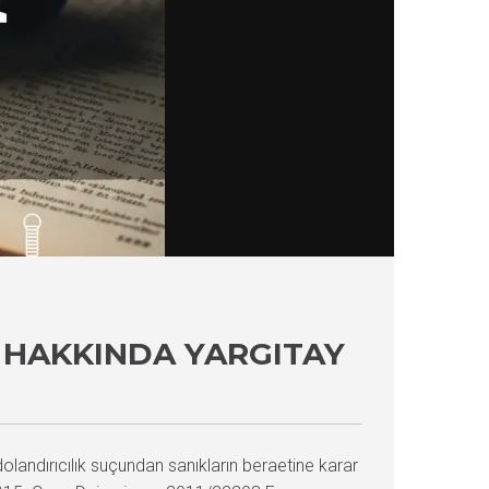
 HAKKINDA YARGITAY
dolandırıcılık suçundan sanıkların beraetine karar