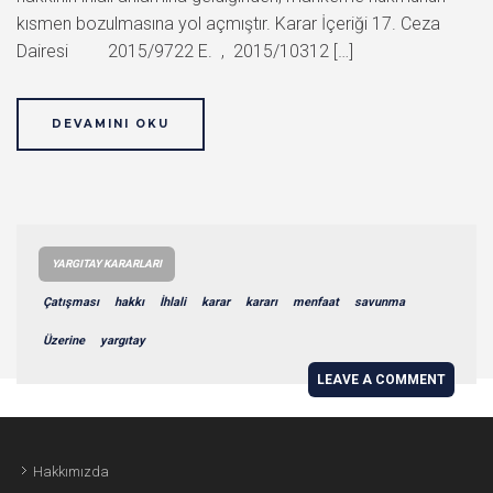
kısmen bozulmasına yol açmıştır. Karar İçeriği 17. Ceza
Dairesi 2015/9722 E. , 2015/10312 […]
DEVAMINI OKU
YARGITAY KARARLARI
Çatışması
hakkı
İhlali
karar
kararı
menfaat
savunma
Üzerine
yargıtay
LEAVE A COMMENT
Hakkımızda