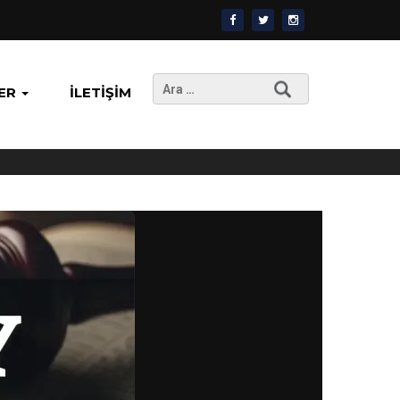
Arama:
ER
İLETIŞIM