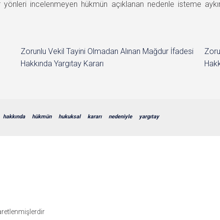
r yönleri incelenmeyen hükmün açıklanan nedenle isteme ay
Zorunlu Vekil Tayini Olmadan Alınan Mağdur İfadesi
Zoru
Hakkında Yargıtay Kararı
Hakk
hakkında
hükmün
hukuksal
kararı
nedeniyle
yargıtay
şaretlenmişlerdir