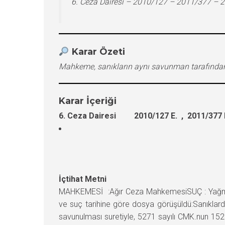
6. Ceza Dairesi – 2010/127 – 2011/377 – 
Karar Özeti
Mahkeme, sanıkların aynı savunman tarafından 
Karar İçeriği
6. Ceza Dairesi 2010/127 E. , 2011/377 
İçtihat Metni
MAHKEMESİ :Ağır Ceza MahkemesiSUÇ : YağmaHÜ
ve suç tarihine göre dosya görüşüldü:Sanıklar
savunulması suretiyle, 5271 sayılı CMK.nun 152.