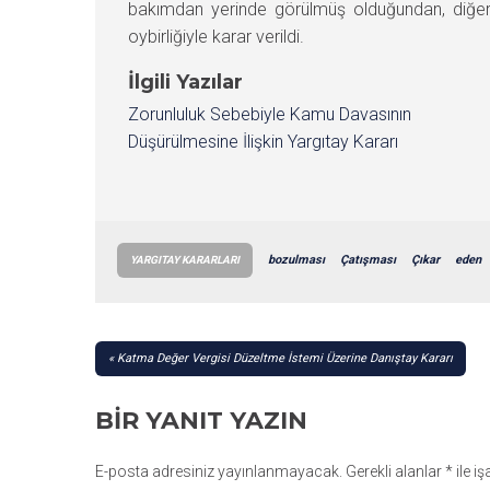
bakımdan yerinde görülmüş olduğundan, diğe
oybirliğiyle karar verildi.
İlgili Yazılar
Zorunluluk Sebebiyle Kamu Davasının
Düşürülmesine İlişkin Yargıtay Kararı
bozulması
Çatışması
Çıkar
eden
YARGITAY KARARLARI
YAZI
Katma Değer Vergisi Düzeltme İstemi Üzerine Danıştay Kararı
GEZINMESI
BIR YANIT YAZIN
E-posta adresiniz yayınlanmayacak.
Gerekli alanlar
*
ile i