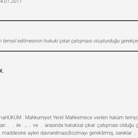
24.01.2011
temsil edilmesinin hukuki çıkar çatışması oluşturduğu gerekçe
K.
KÜM : Mahkumiyet Yerel Mahkemece verilen hüküm temyiz edil
dan … … ile …, … ve … arasında hukuksal çıkar çatışması olduğu
 maddesine aykırı davranılması,Bozmayı gerektirmiş, sanıklar … …