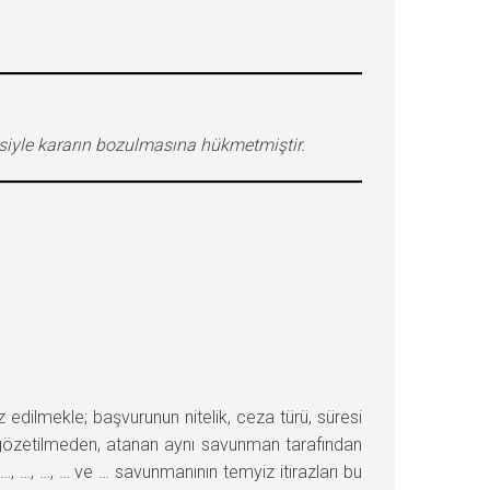
siyle kararın bozulmasına hükmetmiştir.
mekle; başvurunun nitelik, ceza türü, süresi
 gözetilmeden, atanan aynı savunman tarafından
, …, …, … ve … savunmanının temyiz itirazları bu