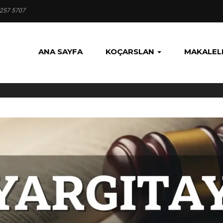
 257 5707
ANA SAYFA
KOÇARSLAN
MAKALEL