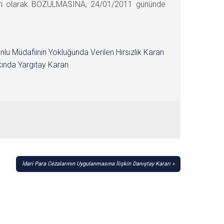
kırı olarak BOZULMASINA, 24/01/2011 gününde
nlu Müdafiinin Yokluğunda Verilen Hırsızlık Kararı
ında Yargıtay Kararı
İdari Para Cezalarının Uygulanmasına İlişkin Danıştay Kararı