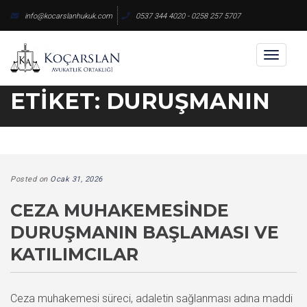
Skip
info@kocarslanhukuk.com
0537 344 4020 - 0258 257 5707
to
content
Toggl
naviga
ETIKET:
DURUŞMANIN
Posted on
Ocak 31, 2026
CEZA MUHAKEMESINDE
DURUŞMANIN BAŞLAMASI VE
KATILIMCILAR
Ceza muhakemesi süreci, adaletin sağlanması adına maddi