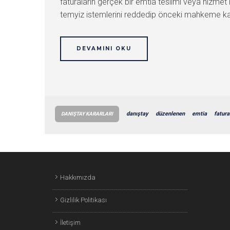
faturaların gerçek bir emtia teslimi veya hizmet
temyiz istemlerini reddedip önceki mahkeme karar
DEVAMINI OKU
danıştay
düzenlenen
emtia
fatura
DANIŞTAY KARARLARI
Hakkımızda
Gizlilik Politikası
İletişim