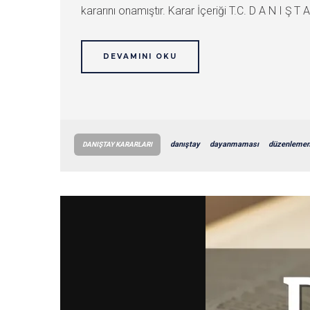
kararını onamıştır. Karar İçeriği T.C. D A N I Ş T A
DEVAMINI OKU
danıştay
dayanmaması
düzenlemen
DANIŞTAY KARARLARI