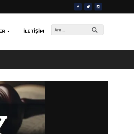
Arama:
ER
İLETIŞIM