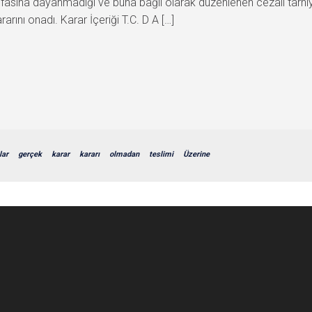
 ifasına dayanmadığı ve buna bağlı olarak düzenlenen cezalı tarhi
ını onadı. Karar İçeriği T.C. D A […]
lar
gerçek
karar
kararı
olmadan
teslimi
Üzerine