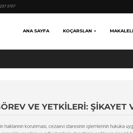
 257 5707
ANA SAYFA
KOÇARSLAN
MAKALEL
ÖREV VE YETKILERI: ŞIKAYET 
in haklarının korunması, cezaevi idaresinin işlemlerinin hukuka