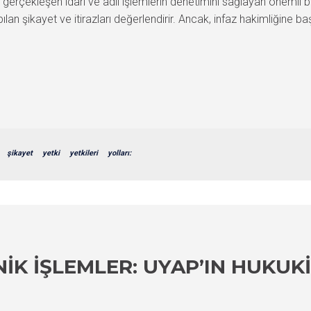
gerçekleşen idari ve adli işlemlerin denetimini sağlayan önemli bir
apılan şikayet ve itirazları değerlendirir. Ancak, infaz hakimliğin
şikayet
yetki
yetkileri
yolları:
IK İŞLEMLER: UYAP’IN HUKUKI