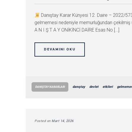
Danıştay Karar Künyesi 12. Daire – 2022/5
gelmemesi nedeniyle memurluğundan çekilmiş sayı
A N I Ş T A Y ONİKİNCİ DAİRE Esas No […]
DEVAMINI OKU
danıştay
devlet
etkileri
gelmemen
DANIŞTAY KARARLARI
Posted on
Mart 14, 2026