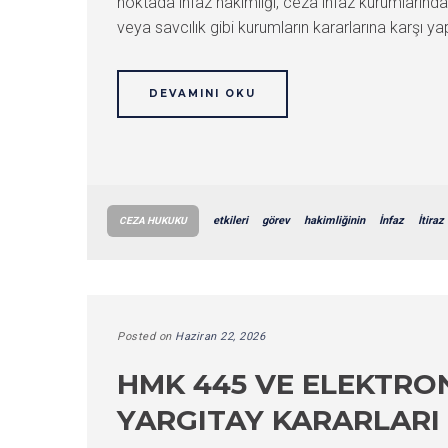
noktada infaz hakimliği, ceza infaz kurumlarında 
veya savcılık gibi kurumların kararlarına karşı y
DEVAMINI OKU
etkileri
görev
hakimliğinin
İnfaz
İtiraz
CEZA HUKUKU
Posted on
Haziran 22, 2026
HMK 445 VE ELEKTRON
YARGITAY KARARLARI