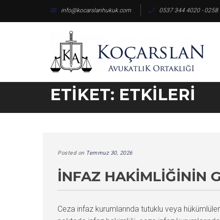
Skip
info@kocarslanhukuk.com
0537 344 4020 - 0258
to
content
ETIKET:
ETKILERI
Posted on
Temmuz 30, 2026
İNFAZ HAKIMLIĞININ G
Ceza infaz kurumlarında tutuklu veya hükümlüler