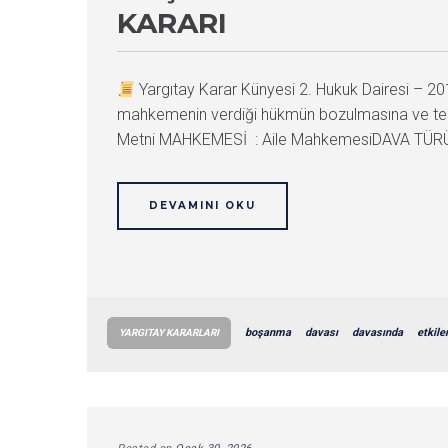
KARARI
Yargıtay Karar Künyesi 2. Hukuk Dairesi –
mahkemenin verdiği hükmün bozulmasına ve temy
Metni MAHKEMESİ : Aile MahkemesiDAVA TÜRÜ :
DEVAMINI OKU
boşanma
davası
davasında
etkiler
YARGITAY KARARLARI