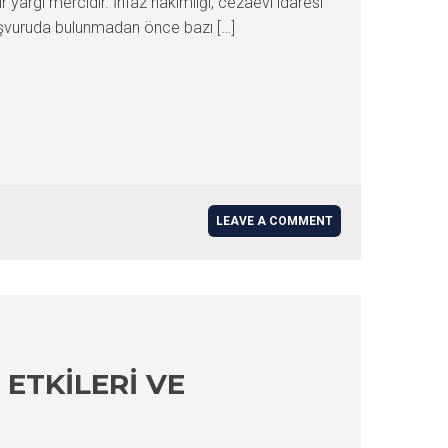
 yargı mercidir. İnfaz hakimliği, cezaevi idaresi
e başvuruda bulunmadan önce bazı […]
LEAVE A COMMENT
 ETKILERI VE