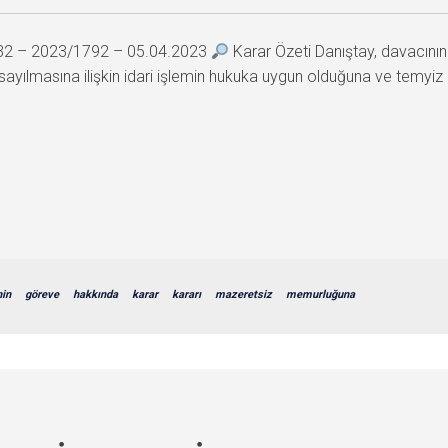
732 – 2023/1792 – 05.04.2023
Karar Özeti Danıştay, davacın
lmasına ilişkin idari işlemin hukuka uygun olduğuna ve temyiz ist
in
göreve
hakkında
karar
kararı
mazeretsiz
memurluğuna