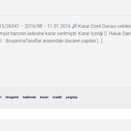
 2015/26041 – 2016/98 – 11.01.2016
Karar Özeti Davacı vekili
iz harcının iadesine karar verilmiştir. Karar İçeriği 2. Hukuk 
 BoşanmaTaraflar arasındaki davanın yapılan […]
i
feragatin
hakkında
kararı
maddi
yargıtay