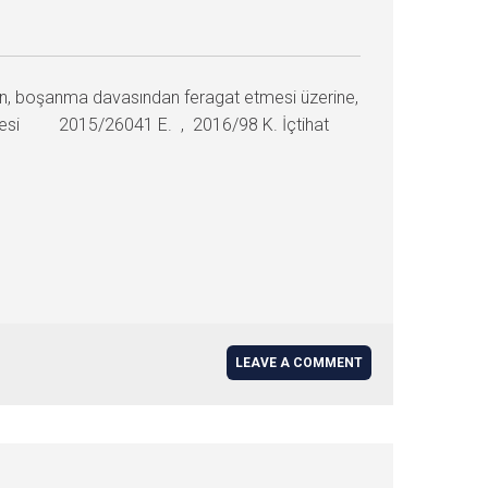
nin, boşanma davasından feragat etmesi üzerine,
Dairesi 2015/26041 E. , 2016/98 K. İçtihat
LEAVE A COMMENT