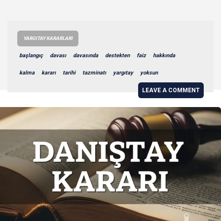
YARGITAY KARARLARI
başlangıç
davası
davasında
destekten
faiz
hakkında
kalma
kararı
tarihi
tazminatı
yargıtay
yoksun
LEAVE A COMMENT