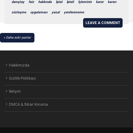
danıştay
faiz
hakkında
İptal
İptali
İşleminin
karar
kararı
sözleşme
uygulaması
yasal
yenilenmeme
LEAVE A COMMENT
YAZI
Daha eski yazılar
GEZINMESI
Hakkımızda
Gizlilik Politikası
İletişim
DMCA & İtibar Koruma