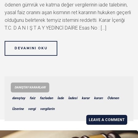
ödenen gümrük ve katma değer vergilerinin iade talebinin,
yasal faiz oranını aşan kısmının ret kararının hukuken geçerli
olduğunu belirterek temyiz istemini reddetti. Karar İçeriği
T.C. D A N I Ş T A Y YEDİNCİ DAİRE Esas No : […]
DEVAMINI OKU
DANIŞTAY KARARLARI
danıştay
faiz
fazladan
İade
İadesi
karar
kararı
Ödenen
Üzerine
vergi
vergilerin
LEAVE A COMMENT