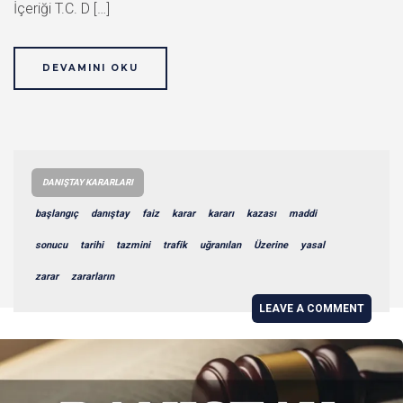
İçeriği T.C. D […]
DEVAMINI OKU
DANIŞTAY KARARLARI
başlangıç
danıştay
faiz
karar
kararı
kazası
maddi
sonucu
tarihi
tazmini
trafik
uğranılan
Üzerine
yasal
zarar
zararların
LEAVE A COMMENT