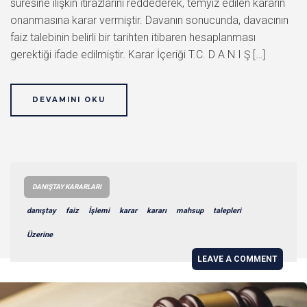
süresine ilişkin itirazlarını reddederek, temyiz edilen kararın
onanmasına karar vermiştir. Davanın sonucunda, davacının
faiz talebinin belirli bir tarihten itibaren hesaplanması
gerektiği ifade edilmiştir. Karar İçeriği T.C. D A N I Ş […]
DEVAMINI OKU
DANIŞTAY KARARLARI
danıştay
faiz
İşlemi
karar
kararı
mahsup
talepleri
Üzerine
LEAVE A COMMENT