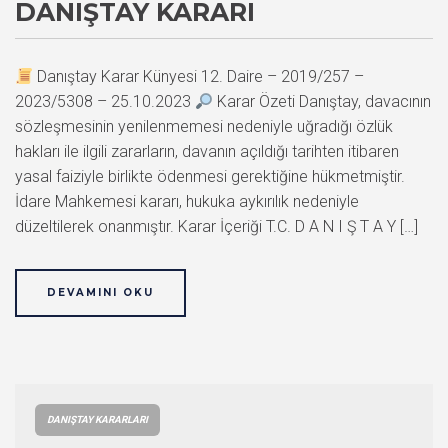
DANIŞTAY KARARI
Danıştay Karar Künyesi 12. Daire – 2019/257 –
2023/5308 – 25.10.2023
Karar Özeti Danıştay, davacının
sözleşmesinin yenilenmemesi nedeniyle uğradığı özlük
hakları ile ilgili zararların, davanın açıldığı tarihten itibaren
yasal faiziyle birlikte ödenmesi gerektiğine hükmetmiştir.
İdare Mahkemesi kararı, hukuka aykırılık nedeniyle
düzeltilerek onanmıştır. Karar İçeriği T.C. D A N I Ş T A Y […]
DEVAMINI OKU
DANIŞTAY KARARLARI