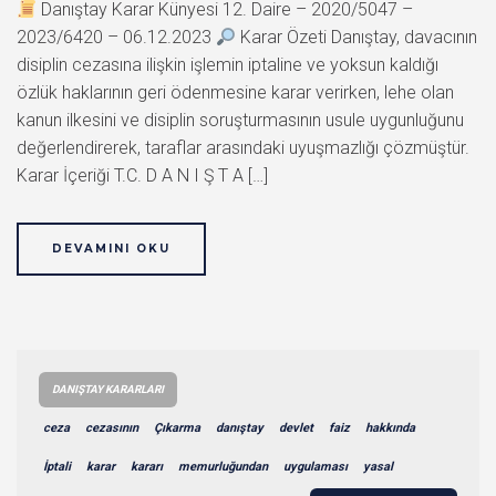
Danıştay Karar Künyesi 12. Daire – 2020/5047 –
2023/6420 – 06.12.2023
Karar Özeti Danıştay, davacının
disiplin cezasına ilişkin işlemin iptaline ve yoksun kaldığı
özlük haklarının geri ödenmesine karar verirken, lehe olan
kanun ilkesini ve disiplin soruşturmasının usule uygunluğunu
değerlendirerek, taraflar arasındaki uyuşmazlığı çözmüştür.
Karar İçeriği T.C. D A N I Ş T A […]
DEVAMINI OKU
DANIŞTAY KARARLARI
ceza
cezasının
Çıkarma
danıştay
devlet
faiz
hakkında
İptali
karar
kararı
memurluğundan
uygulaması
yasal