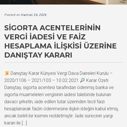
Posted on
Haziran 24, 2026
SIGORTA ACENTELERININ
VERGI İADESI VE FAIZ
HESAPLAMA İLIŞKISI ÜZERINE
DANIŞTAY KARARI
Danıştay Karar Künyesi Vergi Dava Daireleri Kurulu –
2020/1106 – 2021/103 – 10.02.2021
Karar Özeti
Danıştay, sigorta acentesi tarafından ödenmiş banka ve
sigorta muameleleri vergisinin iadesi talebinde bulunan
davacı şirketin, iade edilen tutar üzerinden tecil faizi
hesaplanarak faizin ödenmesine ilişkin isteğini kabul etmiş,
ancak belirli bir kısmını reddetmiştir. İade sürecinin yargı
kararı ile […]