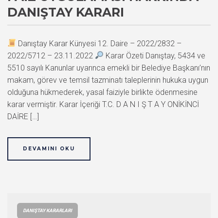
DANIŞTAY KARARI
Danıştay Karar Künyesi 12. Daire – 2022/2832 –
2022/5712 – 23.11.2022
Karar Özeti Danıştay, 5434 ve
5510 sayılı Kanunlar uyarınca emekli bir Belediye Başkanı’nın
makam, görev ve temsil tazminatı taleplerinin hukuka uygun
olduğuna hükmederek, yasal faiziyle birlikte ödenmesine
karar vermiştir. Karar İçeriği T.C. D A N I Ş T A Y ONİKİNCİ
DAİRE […]
DEVAMINI OKU
DANIŞTAY KARARLARI