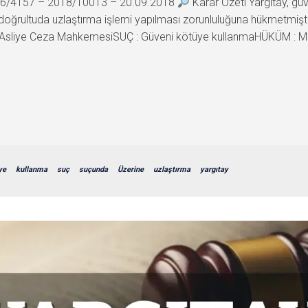
2016/4157 – 2018/10013 – 20.09.2018
Karar Özeti Yargıtay, gü
doğrultuda uzlaştırma işlemi yapılması zorunluluğuna hükmetmiş
:Asliye Ceza MahkemesiSUÇ : Güveni kötüye kullanmaHÜKÜM : 
ye
kullanma
suç
suçunda
Üzerine
uzlaştırma
yargıtay