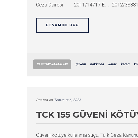
Ceza Dairesi 2011/14717 E. , 2012/33831 K.
DEVAMINI OKU
güveni
hakkında
karar
kararı
kö
YARGITAY KARARLARI
Posted on
Temmuz 6, 2026
TCK 155 GÜVENI KÖT
Güveni kötüye kullanma suçu, Türk Ceza Kanunu’n