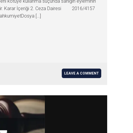
veni kötüye kullanma suçunda sanığın eyleminin
tir. Karar İçeriği 2. Ceza Dairesi 2016/4157
MahkumiyetDosya […]
LEAVE A COMMENT