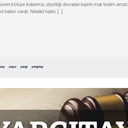
 Güveni kötüye kullanma, zilyetliği devralan kişinin malı teslim ama
alleri vardır. Nitelikli haller, […]
suç
suçu:
yargı
yargıtay