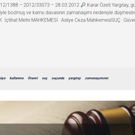
 2012/1388 – 2012/33073 – 28.03.2012
Karar Özeti Yargıtay, 
iyle bozmuş ve kamu davasının zamanaşımı nedeniyle düşmesine h
İçtihat Metni MAHKEMESİ :Asliye Ceza MahkemesiSUÇ : Güven
tüye
kullanma
Önemi
suç
suçunda
yargıtay
zamanaşımının