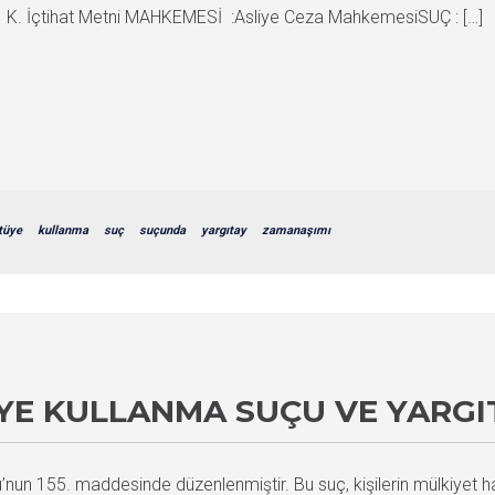
 İçtihat Metni MAHKEMESİ :Asliye Ceza MahkemesiSUÇ : […]
tüye
kullanma
suç
suçunda
yargıtay
zamanaşımı
ÜYE KULLANMA SUÇU VE YARGI
un 155. maddesinde düzenlenmiştir. Bu suç, kişilerin mülkiyet hak