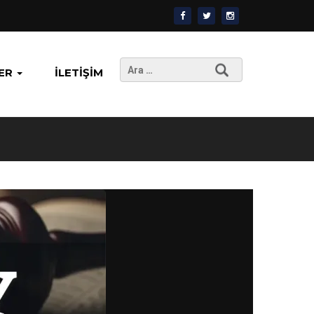
Arama:
ER
İLETIŞIM