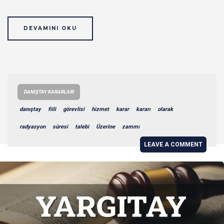
DEVAMINI OKU
DANIŞTAY KARARLARI
danıştay
fiili
görevlisi
hizmet
karar
kararı
olarak
radyasyon
süresi
talebi
Üzerine
zammı
LEAVE A COMMENT