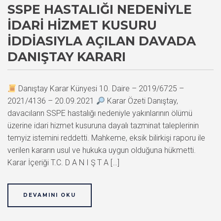
SSPE HASTALIĞI NEDENIYLE
İDARI HIZMET KUSURU
İDDIASIYLA AÇILAN DAVADA
DANIŞTAY KARARI
Danıştay Karar Künyesi 10. Daire – 2019/6725 –
2021/4136 – 20.09.2021
Karar Özeti Danıştay,
davacıların SSPE hastalığı nedeniyle yakınlarının ölümü
üzerine idari hizmet kusuruna dayalı tazminat taleplerinin
temyiz istemini reddetti. Mahkeme, eksik bilirkişi raporu ile
verilen kararın usul ve hukuka uygun olduğuna hükmetti.
Karar İçeriği T.C. D A N I Ş T A […]
DEVAMINI OKU