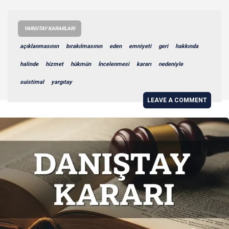
YARGITAY KARARLARI
açıklanmasının
bırakılmasının
eden
emniyeti
geri
hakkında
halinde
hizmet
hükmün
İncelenmesi
kararı
nedeniyle
suistimal
yargıtay
LEAVE A COMMENT