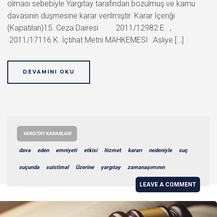
olması sebebiyle Yargıtay tarafından bozulmuş ve kamu
davasının düşmesine karar verilmiştir. Karar İçeriği
(Kapatılan)15. Ceza Dairesi 2011/12982 E. ,
2011/17116 K. İçtihat Metni MAHKEMESİ :Asliye […]
DEVAMINI OKU
YARGITAY KARARLARI
dava
eden
emniyeti
etkisi
hizmet
kararı
nedeniyle
suç
suçunda
suistimal
Üzerine
yargıtay
zamanaşımının
LEAVE A COMMENT