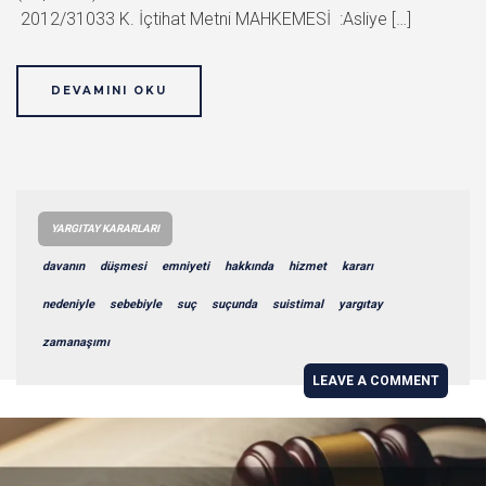
2012/31033 K. İçtihat Metni MAHKEMESİ :Asliye […]
DEVAMINI OKU
YARGITAY KARARLARI
davanın
düşmesi
emniyeti
hakkında
hizmet
kararı
nedeniyle
sebebiyle
suç
suçunda
suistimal
yargıtay
zamanaşımı
LEAVE A COMMENT