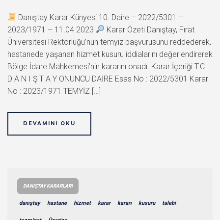
Danıştay Karar Künyesi 10. Daire – 2022/5301 –
2023/1971 – 11.04.2023
Karar Özeti Danıştay, Fırat
Üniversitesi Rektörlüğü’nün temyiz başvurusunu reddederek,
hastanede yaşanan hizmet kusuru iddialarını değerlendirerek
Bölge İdare Mahkemesi’nin kararını onadı. Karar İçeriği T.C.
D A N I Ş T A Y ONUNCU DAİRE Esas No : 2022/5301 Karar
No : 2023/1971 TEMYİZ […]
DEVAMINI OKU
DANIŞTAY KARARLARI
danıştay
hastane
hizmet
karar
kararı
kusuru
talebi