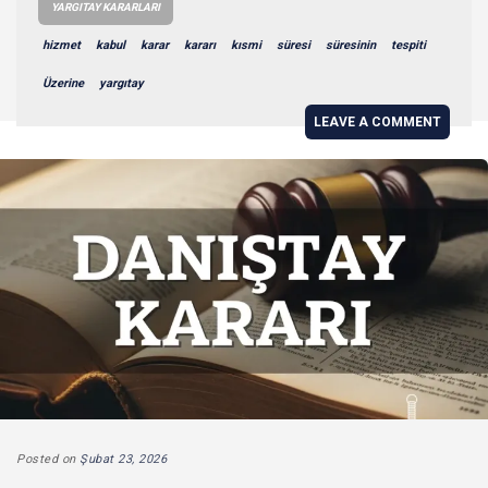
YARGITAY KARARLARI
hizmet
kabul
karar
kararı
kısmi
süresi
süresinin
tespiti
Üzerine
yargıtay
LEAVE A COMMENT
Posted on
Şubat 23, 2026