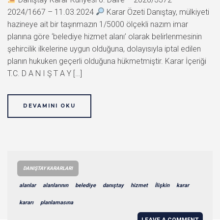
2024/1667 – 11.03.2024
Karar Özeti Danıştay, mülkiyeti
hazineye ait bir taşınmazın 1/5000 ölçekli nazım imar
planına göre ‘belediye hizmet alanı’ olarak belirlenmesinin
şehircilik ilkelerine uygun olduğuna, dolayısıyla iptal edilen
planın hukuken geçerli olduğuna hükmetmiştir. Karar İçeriği
T.C. D A N I Ş T A Y […]
DEVAMINI OKU
DANIŞTAY KARARLARI
alanlar
alanlarının
belediye
danıştay
hizmet
İlişkin
karar
kararı
planlamasına
LEAVE A COMMENT