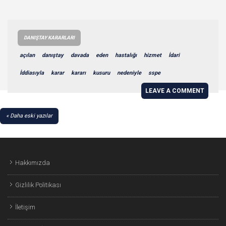
DANIŞTAY KARARLARI
açılan
danıştay
davada
eden
hastalığı
hizmet
İdari
İddiasıyla
karar
kararı
kusuru
nedeniyle
sspe
LEAVE A COMMENT
YAZI
Daha eski yazılar
GEZINMESI
Hakkımızda
Gizlilik Politikası
İletişim