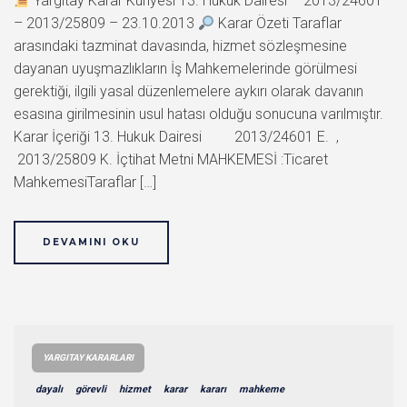
Yargıtay Karar Künyesi 13. Hukuk Dairesi – 2013/24601
– 2013/25809 – 23.10.2013
Karar Özeti Taraflar
arasındaki tazminat davasında, hizmet sözleşmesine
dayanan uyuşmazlıkların İş Mahkemelerinde görülmesi
gerektiği, ilgili yasal düzenlemelere aykırı olarak davanın
esasına girilmesinin usul hatası olduğu sonucuna varılmıştır.
Karar İçeriği 13. Hukuk Dairesi 2013/24601 E. ,
2013/25809 K. İçtihat Metni MAHKEMESİ :Ticaret
MahkemesiTaraflar […]
DEVAMINI OKU
YARGITAY KARARLARI
dayalı
görevli
hizmet
karar
kararı
mahkeme