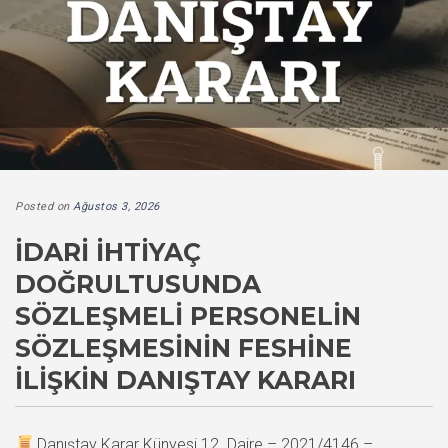
Posted on
Ağustos 3, 2026
İDARI İHTIYAÇ
DOĞRULTUSUNDA
SÖZLEŞMELI PERSONELIN
SÖZLEŞMESININ FESHINE
İLIŞKIN DANIŞTAY KARARI
Danıştay Karar Künyesi 12. Daire – 2021/4146 –