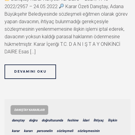
2022/2957 – 24.05.2022
Karar Özeti Danıştay, Adana
Büyükşehir Belediyesinde sözleşmeli eğitmen olarak görev
yapan davacının, ihtiyaç bulunmadığı gerekçesiyle
sözleşmesinin yenilenmemesine ilişkin işlemi iptal ederek,
davacının yoksun kaldığı parasal haklarının ödenmesine
hükmetmiştir. Karar İçeriği T.C. D A N I Ş T A Y ONİKİNCİ
DAİRE Esas […]
DEVAMINI OKU
DANIŞTAY KARARLARI
danıştay
doğru
doğrultusunda
feshine
İdari
İhtiyaç
İlişkin
karar
kararı
personelin
sözleşmeli
sözleşmesinin