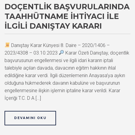
DOÇENTLIK BAŞVURULARINDA
TAAHHÜTNAME İHTIYACI İLE
İLGILI DANIŞTAY KARARI
Danıştay Karar Künyesi 8. Daire – 2020/1406 –
2023/4308 – 03.10.2023
Karar Özeti Danıştay, doçentlik
başvurusunun engellenmesi ve ilgili idari kararın iptali
talebiyle açılan davada, davacının eğitim hakkının ihlal
edildiğine karar verdi. İlgili düzenlemenin Anayasa’ya aykırı
olduğuna hükmederek davanın kabulüne ve başvurunun
engellenmesine ilişkin işlemin iptaline karar verildi. Karar
İçeriği T.C. D A […]
DEVAMINI OKU