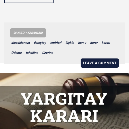
DANIŞTAY KARARLARI
alacaklarının
danıştay
emirleri
İlişkin
kamu
karar
kararı
Ödeme
tahsiline
Üzerine
LEAVE A COMMENT