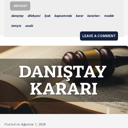
MEVZUAT
danıştay
dilekçesi
İyuk
kapsamında
karar
kararları:
madde
temyiz
usulü
LEAVE A COMMENT
Posted on
Ağustos 1, 2026