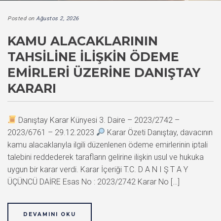
Posted on
Ağustos 2, 2026
KAMU ALACAKLARININ
TAHSILINE İLIŞKIN ÖDEME
EMIRLERI ÜZERINE DANIŞTAY
KARARI
Danıştay Karar Künyesi 3. Daire – 2023/2742 –
2023/6761 – 29.12.2023
Karar Özeti Danıştay, davacının
kamu alacaklarıyla ilgili düzenlenen ödeme emirlerinin iptali
talebini reddederek tarafların gelirine ilişkin usul ve hukuka
uygun bir karar verdi. Karar İçeriği T.C. D A N I Ş T A Y
ÜÇÜNCÜ DAİRE Esas No : 2023/2742 Karar No […]
DEVAMINI OKU