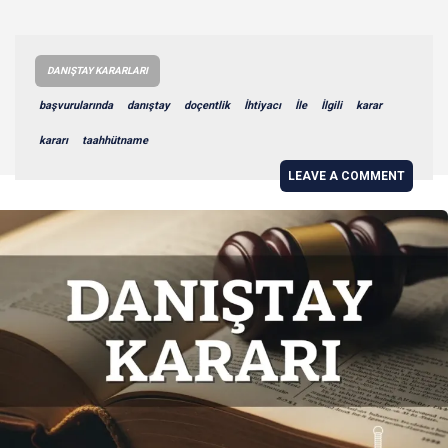
DANIŞTAY KARARLARI
başvurularında
danıştay
doçentlik
İhtiyacı
İle
İlgili
karar
kararı
taahhütname
LEAVE A COMMENT