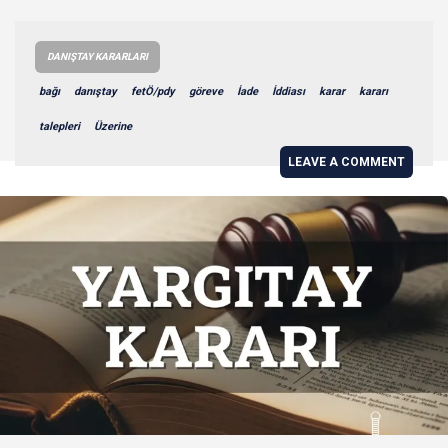
DANIŞTAY KARARLARI
bağı
danıştay
fetÖ/pdy
göreve
İade
İddiası
karar
kararı
talepleri
Üzerine
LEAVE A COMMENT