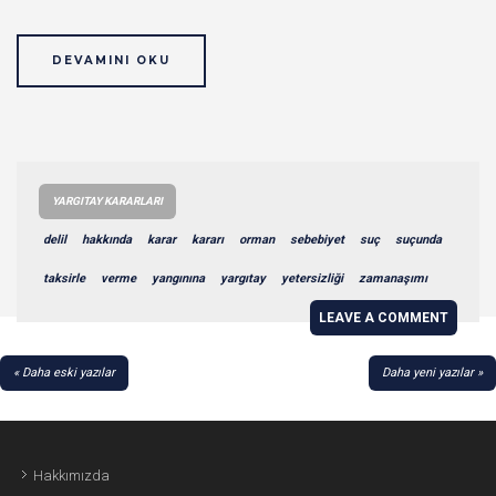
DEVAMINI OKU
YARGITAY KARARLARI
delil
hakkında
karar
kararı
orman
sebebiyet
suç
suçunda
taksirle
verme
yangınına
yargıtay
yetersizliği
zamanaşımı
LEAVE A COMMENT
YAZI
Daha eski yazılar
Daha yeni yazılar
GEZINMESI
Hakkımızda