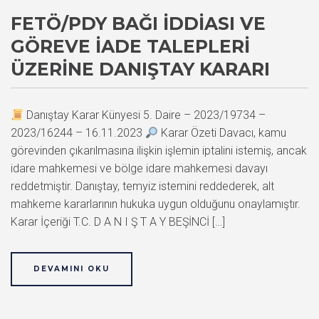
FETÖ/PDY BAĞI İDDIASI VE
GÖREVE İADE TALEPLERI
ÜZERINE DANIŞTAY KARARI
Danıştay Karar Künyesi 5. Daire – 2023/19734 –
2023/16244 – 16.11.2023
Karar Özeti Davacı, kamu
görevinden çıkarılmasına ilişkin işlemin iptalini istemiş, ancak
idare mahkemesi ve bölge idare mahkemesi davayı
reddetmiştir. Danıştay, temyiz istemini reddederek, alt
mahkeme kararlarının hukuka uygun olduğunu onaylamıştır.
Karar İçeriği T.C. D A N I Ş T A Y BEŞİNCİ […]
DEVAMINI OKU