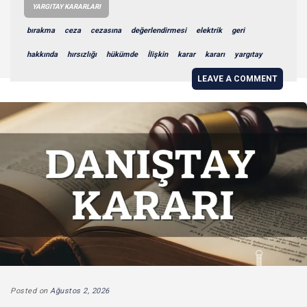
YARGITAY KARARLARI
bırakma
ceza
cezasına
değerlendirmesi
elektrik
geri
hakkında
hırsızlığı
hükümde
İlişkin
karar
kararı
yargıtay
LEAVE A COMMENT
Posted on
Ağustos 2, 2026