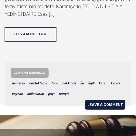
temyiz istemini reddetti. Karar İçeriği T.C. D A N I Ş T A Y
YEDİNCİ DAİRE Esas […]
DEVAMINI OKU
DANIŞTAY KARARLARI
danıştay
destekleme
fonu
hakkında
İle
İlgili
karar
kararı
kaynak
kullanımını
payı
temyiz
LEAVE A COMMENT