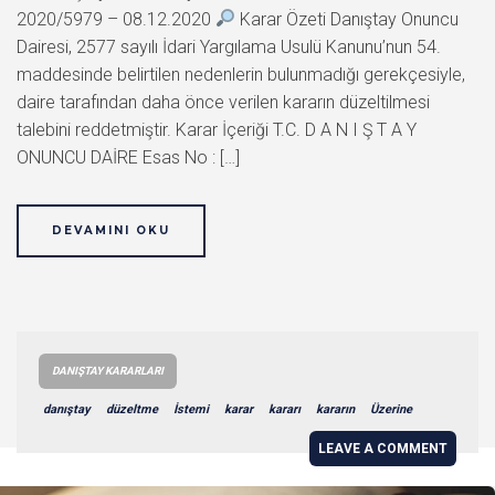
2020/5979 – 08.12.2020
Karar Özeti Danıştay Onuncu
Dairesi, 2577 sayılı İdari Yargılama Usulü Kanunu’nun 54.
maddesinde belirtilen nedenlerin bulunmadığı gerekçesiyle,
daire tarafından daha önce verilen kararın düzeltilmesi
talebini reddetmiştir. Karar İçeriği T.C. D A N I Ş T A Y
ONUNCU DAİRE Esas No : […]
DEVAMINI OKU
DANIŞTAY KARARLARI
danıştay
düzeltme
İstemi
karar
kararı
kararın
Üzerine
LEAVE A COMMENT