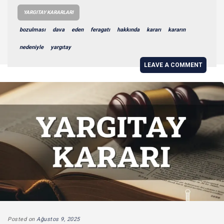
YARGITAY KARARLARI
bozulması
dava
eden
feragatı
hakkında
kararı
kararın
nedeniyle
yargıtay
LEAVE A COMMENT
Posted on
Ağustos 9, 2025