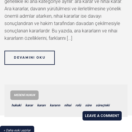
genellikle iki ana kategoriye ayrılır: ara karar ve nihai karar.
Ara kararlar, davanın yürütülmesi ve ilerletilmesine yönelik
önemli adımlar atarken, nihai kararlar ise davayı
sonuçlandıran ve hakim tarafından davadan çekilmesiyle
sonuçlanan kararlardır. Bu yazıda, ara kararların ve nihai
kararların özelliklerini, farklarını […]
DEVAMINI OKU
MEDENI HUKUK
hukuki
karar
kararı
kararın
nihai
rolü
süre
süreçteki
LEAVE A COMMENT
YAZI
Daha eski yazılar