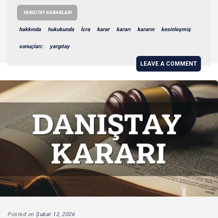
YARGITAY KARARLARI
hakkında
hukukunda
İcra
karar
kararı
kararın
kesinleşmiş
sonuçları:
yargıtay
LEAVE A COMMENT
Posted on
Şubat 12, 2026