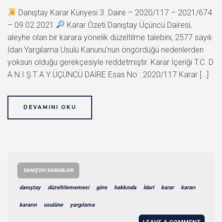
Danıştay Karar Künyesi 3. Daire – 2020/117 – 2021/674
– 09.02.2021
Karar Özeti Danıştay Üçüncü Dairesi,
aleyhe olan bir karara yönelik düzeltilme talebini, 2577 sayılı
İdari Yargılama Usulü Kanunu’nun öngördüğü nedenlerden
yoksun olduğu gerekçesiyle reddetmiştir. Karar İçeriği T.C. D
A N I Ş T A Y ÜÇÜNCÜ DAİRE Esas No : 2020/117 Karar […]
DEVAMINI OKU
DANIŞTAY KARARLARI
danıştay
düzeltilememesi
göre
hakkında
İdari
karar
kararı
kararın
usulüne
yargılama