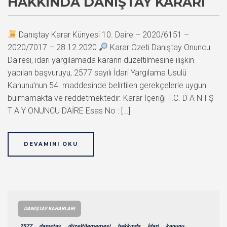
HAKKINDA DANIŞTAY KARARI
Danıştay Karar Künyesi 10. Daire – 2020/6151 –
2020/7017 – 28.12.2020
Karar Özeti Danıştay Onuncu
Dairesi, idari yargılamada kararın düzeltilmesine ilişkin
yapılan başvuruyu, 2577 sayılı İdari Yargılama Usulü
Kanunu’nun 54. maddesinde belirtilen gerekçelerle uygun
bulmamakta ve reddetmektedir. Karar İçeriği T.C. D A N I Ş
T A Y ONUNCU DAİRE Esas No : […]
DEVAMINI OKU
DANIŞTAY KARARLARI
2577
danıştay
düzeltilememesi
hakkında
İdari
kanunu