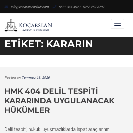
Skip
info@kocarslanhukuk.com
0537 344 4020 - 0258 257 5707
to
content
Toggl
naviga
ETIKET:
KARARIN
Posted on
Temmuz 18, 2026
HMK 404 DELIL TESPITI
KARARINDA UYGULANACAK
HÜKÜMLER
Delil tespiti, hukuki uyuşmazlıklarda ispat araçlarının