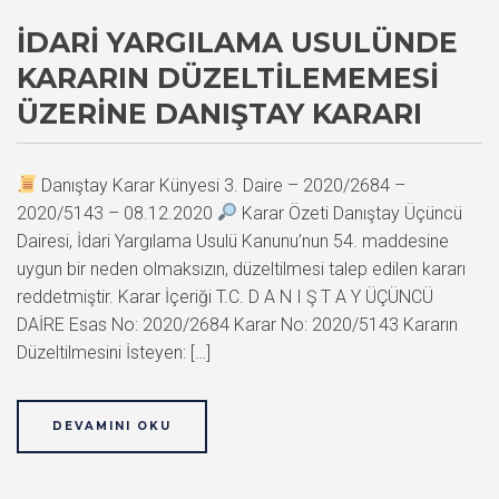
İDARI YARGILAMA USULÜNDE
KARARIN DÜZELTILEMEMESI
ÜZERINE DANIŞTAY KARARI
Danıştay Karar Künyesi 3. Daire – 2020/2684 –
2020/5143 – 08.12.2020
Karar Özeti Danıştay Üçüncü
Dairesi, İdari Yargılama Usulü Kanunu’nun 54. maddesine
uygun bir neden olmaksızın, düzeltilmesi talep edilen kararı
reddetmiştir. Karar İçeriği T.C. D A N I Ş T A Y ÜÇÜNCÜ
DAİRE Esas No: 2020/2684 Karar No: 2020/5143 Kararın
Düzeltilmesini İsteyen: […]
DEVAMINI OKU