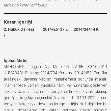
iadesine karar verilmiştir.
Karar İçeriği
2. Hukuk Dairesi 2014/26137 E. , 2014/24414 K.
İçtihat Metni
MAHKEMESİ :Turgutlu Aile MahkemesiTARİHİ :30.10.2014
NUMARASI :Esas no:2014/704 Karar no:2014/652 Taraflar
arasındaki davanın yapılan muhakemesi sonunda mahalli
mahkemece verilen, yukarıda tarihi ve numarası gösterilen
hüküm, davacı tarafından temyiz edilmekle, evrak okunup
gereği görüşülüp düşünüldü:Davacı İ.. T.. 04.11.2014 tarihli
temyiz dilekçesiyle davadan feragat ettiğini bildirdiğinden bu
husus gözetilerek bir karar verilmek üzere hükmün