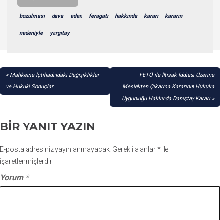
bozulması
dava
eden
feragatı
hakkında
kararı
kararın
nedeniyle
yargıtay
YAZI
Mahkeme İçtihadındaki Değişiklikler
FETÖ ile İltisak İddiası Üzerine
GEZINMESI
ve Hukuki Sonuçlar
Meslekten Çıkarma Kararının Hukuka
Uygunluğu Hakkında Danıştay Kararı
BIR YANIT YAZIN
E-posta adresiniz yayınlanmayacak.
Gerekli alanlar
*
ile
işaretlenmişlerdir
Yorum
*