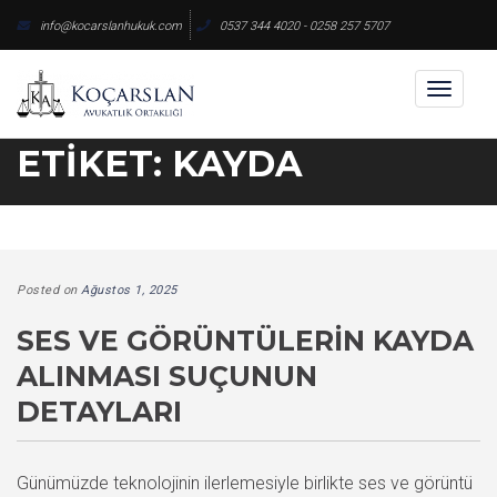
Skip
info@kocarslanhukuk.com
0537 344 4020 - 0258 257 5707
to
content
Toggl
naviga
ETIKET:
KAYDA
Posted on
Ağustos 1, 2025
SES VE GÖRÜNTÜLERIN KAYDA
ALINMASI SUÇUNUN
DETAYLARI
Günümüzde teknolojinin ilerlemesiyle birlikte ses ve görüntü