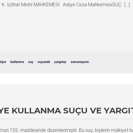
 İçtihat Metni MAHKEMESİ :Asliye Ceza MahkemesiSUÇ : […]
tüye
kullanma
suç
suçunda
yargıtay
zamanaşımı
ÜYE KULLANMA SUÇU VE YARGI
un 155. maddesinde düzenlenmiştir. Bu suç, kişilerin mülkiyet hak