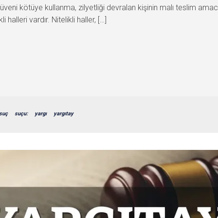
 Güveni kötüye kullanma, zilyetliği devralan kişinin malı teslim ama
alleri vardır. Nitelikli haller, […]
suç
suçu:
yargı
yargıtay