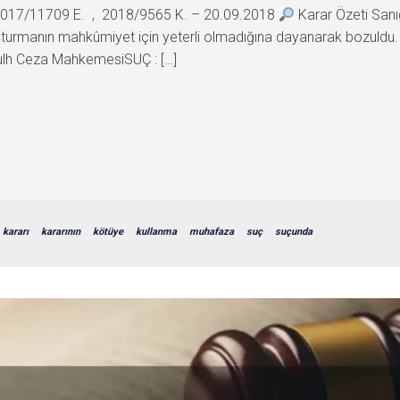
017/11709 E. , 2018/9565 K. – 20.09.2018
Karar Özeti Sanı
ik soruşturmanın mahkûmiyet için yeterli olmadığına dayanarak boz
ulh Ceza MahkemesiSUÇ : […]
kararı
kararının
kötüye
kullanma
muhafaza
suç
suçunda