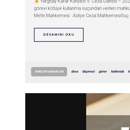
Yargıtay Karar Künyesi 9. Ceza Dairesi – 2
görevi kötüye kullanma suçundan verilen mahk
Metni Mahkemesi :Asliye Ceza MahkemesiSuç : İ
DEVAMINI OKU
dava
düşmesi
görev
hakkında
k
YARGITAY KARARLARI