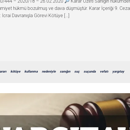
020/444 – 2020/18 – 26.02.2020
Karar Özeti Sanığın hükümden 
umiyet hükmü bozulmuş ve dava düşmüştür. Karar İçeriği 9. Ce
crai Davranışla Görevi Kötüye […]
ararı
kötüye
kullanma
nedeniyle
sanığın
suç
suçunda
vefatı
yargıtay