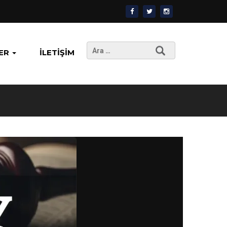
Arama:
ER
İLETIŞIM