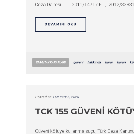
Ceza Dairesi 2011/14717 E. , 2012/33831 K.
DEVAMINI OKU
güveni
hakkında
karar
kararı
kö
YARGITAY KARARLARI
Posted on
Temmuz 6, 2026
TCK 155 GÜVENI KÖT
Güveni kötüye kullanma suçu, Türk Ceza Kanunu’n