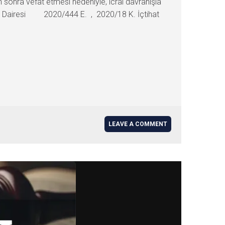
sonra vefat etmesi nedeniyle, icrai davranışla
za Dairesi 2020/444 E. , 2020/18 K. İçtihat
LEAVE A COMMENT