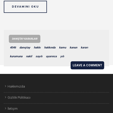
DEVAMINI OKU
DANIŞTAY KARARLARI
4046
danıştay
hakkı
hakkında
kamu
kanun
kararı
kurumuna
nakil
sayılı
uyarınca
yılı
LEAVE A COMMENT
Hakkımızda
Gizlilik Politikası
İletişim