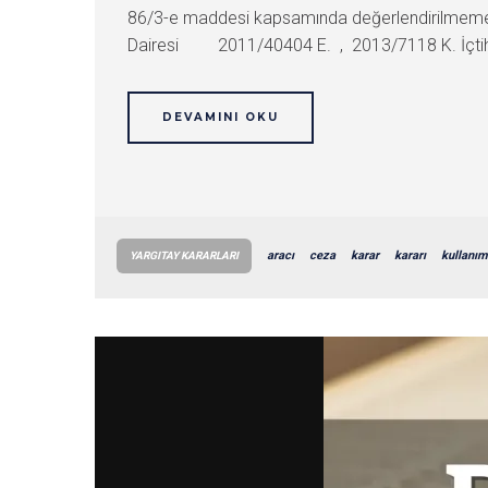
86/3-e maddesi kapsamında değerlendirilmemesi
Dairesi 2011/40404 E. , 2013/7118 K. İçtih
DEVAMINI OKU
aracı
ceza
karar
kararı
kullanım
YARGITAY KARARLARI