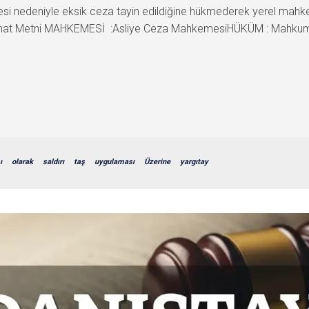
 nedeniyle eksik ceza tayin edildiğine hükmederek yerel mahkem
at Metni MAHKEMESİ :Asliye Ceza MahkemesiHÜKÜM : Mahkumiy
ı
olarak
saldırı
taş
uygulaması
Üzerine
yargıtay