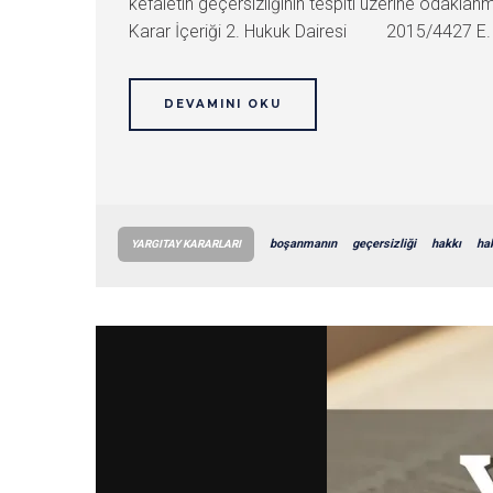
kefaletin geçersizliğinin tespiti üzerine odakla
Karar İçeriği 2. Hukuk Dairesi 2015/4427 E.
DEVAMINI OKU
boşanmanın
geçersizliği
hakkı
ha
YARGITAY KARARLARI