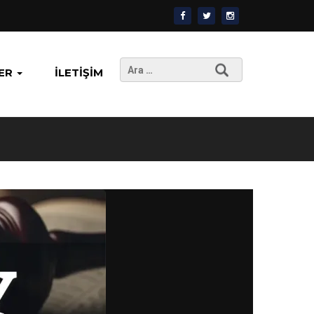
Arama:
ER
İLETIŞIM