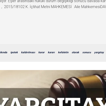
nmıştır. Eşler arasındaki hukuki durum değişikliği sonucu davada ka
 , 2015/18102 K. İçtihat Metni MAHKEMESİ :Aile MahkemesiDA
kkında
ipotek
kaldırılması
karar
kararı
kefaletin
olarak
sonucu
yargıtay