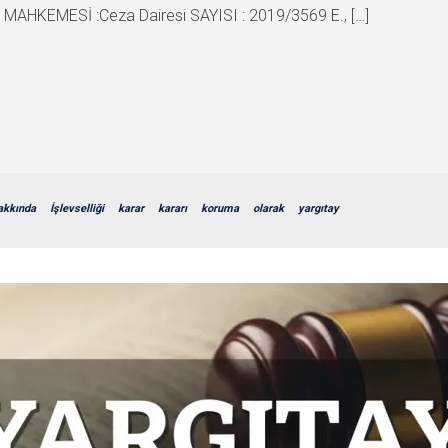
AHKEMESİ :Ceza Dairesi SAYISI : 2019/3569 E., […]
akkında
İşlevselliği
karar
kararı
koruma
olarak
yargıtay