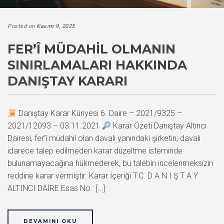
Posted on
Kasım 9, 2025
FER’Î MÜDAHIL OLMANIN
SINIRLAMALARI HAKKINDA
DANIŞTAY KARARI
Danıştay Karar Künyesi 6. Daire – 2021/9325 –
2021/12093 – 03.11.2021
Karar Özeti Danıştay Altıncı
Dairesi, fer’î müdahil olan davalı yanındaki şirketin, davalı
idarece talep edilmeden karar düzeltme isteminde
bulunamayacağına hükmederek, bu talebin incelenmeksizin
reddine karar vermiştir. Karar İçeriği T.C. D A N I Ş T A Y
ALTINCI DAİRE Esas No : […]
DEVAMINI OKU