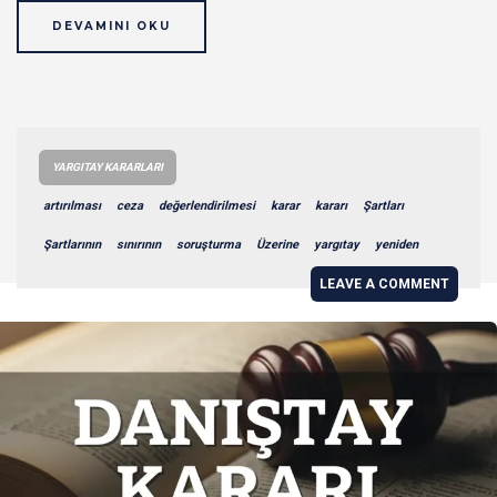
DEVAMINI OKU
YARGITAY KARARLARI
artırılması
ceza
değerlendirilmesi
karar
kararı
Şartları
Şartlarının
sınırının
soruşturma
Üzerine
yargıtay
yeniden
LEAVE A COMMENT