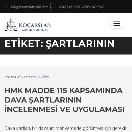
Skip
info@kocarslanhukuk.com
0537 344 4020 - 0258 257 5707
to
content
Toggl
naviga
ETIKET:
ŞARTLARININ
Posted on
Temmuz 27, 2026
HMK MADDE 115 KAPSAMINDA
DAVA ŞARTLARININ
İNCELENMESI VE UYGULAMASI
Dava şartları, bir davanın mahkemede görülmesi için gerekli