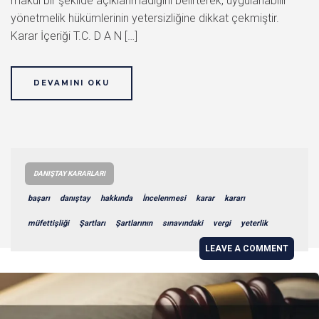
makul bir şekilde açıklanmadığını belirterek, uygulanabilir
yönetmelik hükümlerinin yetersizliğine dikkat çekmiştir.
Karar İçeriği T.C. D A N […]
DEVAMINI OKU
DANIŞTAY KARARLARI
başarı
danıştay
hakkında
İncelenmesi
karar
kararı
müfettişliği
Şartları
Şartlarının
sınavındaki
vergi
yeterlik
LEAVE A COMMENT