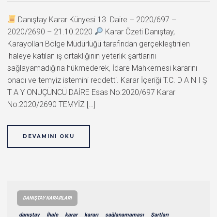
Danıştay Karar Künyesi 13. Daire – 2020/697 –
2020/2690 – 21.10.2020
Karar Özeti Danıştay,
Karayolları Bölge Müdürlüğü tarafından gerçekleştirilen
ihaleye katılan iş ortaklığının yeterlik şartlarını
sağlayamadığına hükmederek, İdare Mahkemesi kararını
onadı ve temyiz istemini reddetti. Karar İçeriği T.C. D A N I Ş
T A Y ONÜÇÜNCÜ DAİRE Esas No:2020/697 Karar
No:2020/2690 TEMYİZ […]
DEVAMINI OKU
DANIŞTAY KARARLARI
danıştay
İhale
karar
kararı
sağlanamaması
Şartları