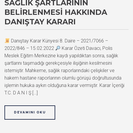
SAĞLIK ŞARTLARININ
BELIRLENMESI HAKKINDA
DANIŞTAY KARARI
Danıştay Karar Künyesi 8. Daire – 2021/7066 –
2022/846 – 15.02.2022
Karar Özeti Davacı, Polis
Meslek Eğitim Merkezine kaydı yapıldıktan sonra, sağlık
şartlarını taşımadığı gerekçesiyle ilişiğinin kesilmesini
istemiştir. Mahkeme, sağlık raporlarındaki çelişkiler ve
hakem hastane raporlarının olumlu görüşü doğrultusunda
işlemin hukuka aykırı olduğuna karar vermiştir. Karar İçeriği
T.C. D A N I Ş […]
DEVAMINI OKU