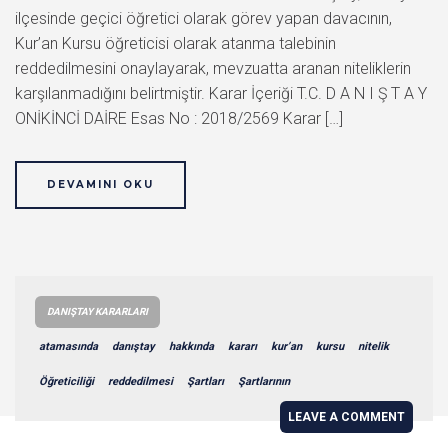
ilçesinde geçici öğretici olarak görev yapan davacının,
Kur’an Kursu öğreticisi olarak atanma talebinin
reddedilmesini onaylayarak, mevzuatta aranan niteliklerin
karşılanmadığını belirtmiştir. Karar İçeriği T.C. D A N I Ş T A Y
ONİKİNCİ DAİRE Esas No : 2018/2569 Karar […]
DEVAMINI OKU
DANIŞTAY KARARLARI
atamasında
danıştay
hakkında
kararı
kur’an
kursu
nitelik
Öğreticiliği
reddedilmesi
Şartları
Şartlarının
LEAVE A COMMENT