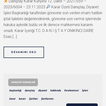
Danıştay Karar Künyesi 12. Daire – 2021/559 –
2023/6004 – 23.11.2023
Karar Özeti Danıştay, Diyanet
İşleri Başkanlığı tarafından görevine son verilen imam hatibin
iptal talebini değerlendirerek, görevine son verme işleminde
hukuka aykırılık buldu ve ilk derece mahkemesi kararını
onadı. Karar İçeriği T.C. D A N I Ş T A Y ONİKİNCİ DAİRE
Esas […]
DEVAMINI OKU
DANIŞTAY KARARLARI
başkanlığı
danıştay
diyanet
hakkında
İncelenmesi
İşleri
karar
kararı
Şartları
Şartlarının