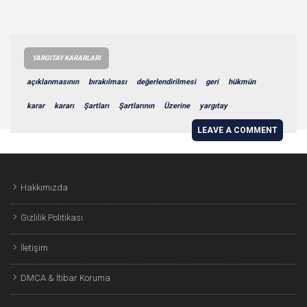
YARGITAY KARARLARI
açıklanmasının
bırakılması
değerlendirilmesi
geri
hükmün
karar
kararı
Şartları
Şartlarının
Üzerine
yargıtay
LEAVE A COMMENT
Hakkımızda
Gizlilik Politikası
İletişim
DMCA & İtibar Koruma