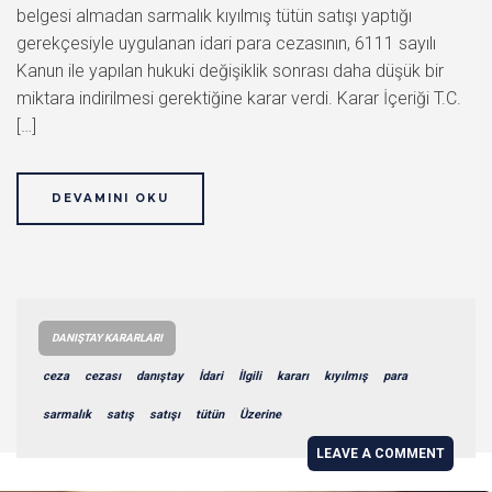
belgesi almadan sarmalık kıyılmış tütün satışı yaptığı
gerekçesiyle uygulanan idari para cezasının, 6111 sayılı
Kanun ile yapılan hukuki değişiklik sonrası daha düşük bir
miktara indirilmesi gerektiğine karar verdi. Karar İçeriği T.C.
[…]
DEVAMINI OKU
DANIŞTAY KARARLARI
ceza
cezası
danıştay
İdari
İlgili
kararı
kıyılmış
para
sarmalık
satış
satışı
tütün
Üzerine
LEAVE A COMMENT