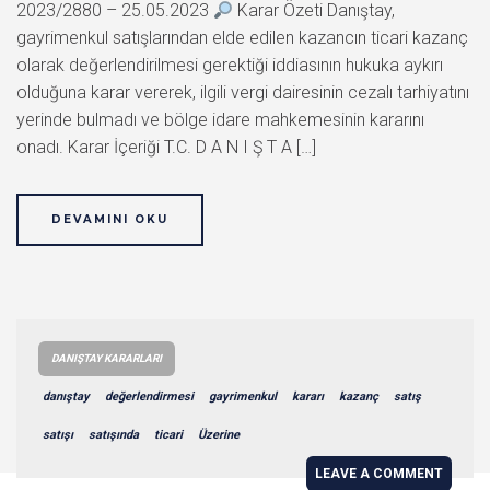
2023/2880 – 25.05.2023
Karar Özeti Danıştay,
gayrimenkul satışlarından elde edilen kazancın ticari kazanç
olarak değerlendirilmesi gerektiği iddiasının hukuka aykırı
olduğuna karar vererek, ilgili vergi dairesinin cezalı tarhiyatını
yerinde bulmadı ve bölge idare mahkemesinin kararını
onadı. Karar İçeriği T.C. D A N I Ş T A […]
DEVAMINI OKU
DANIŞTAY KARARLARI
danıştay
değerlendirmesi
gayrimenkul
kararı
kazanç
satış
satışı
satışında
ticari
Üzerine
LEAVE A COMMENT