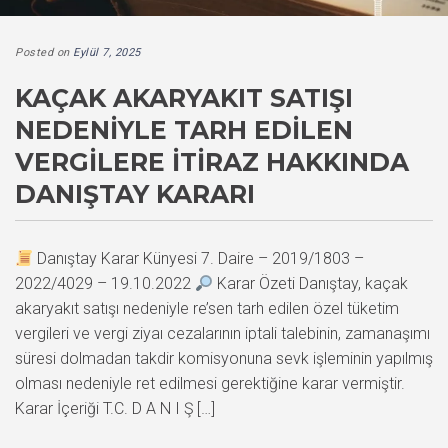
Posted on
Eylül 7, 2025
KAÇAK AKARYAKIT SATIŞI
NEDENIYLE TARH EDILEN
VERGILERE İTIRAZ HAKKINDA
DANIŞTAY KARARI
Danıştay Karar Künyesi 7. Daire – 2019/1803 –
2022/4029 – 19.10.2022
Karar Özeti Danıştay, kaçak
akaryakıt satışı nedeniyle re’sen tarh edilen özel tüketim
vergileri ve vergi ziyaı cezalarının iptali talebinin, zamanaşımı
süresi dolmadan takdir komisyonuna sevk işleminin yapılmış
olması nedeniyle ret edilmesi gerektiğine karar vermiştir.
Karar İçeriği T.C. D A N I Ş […]