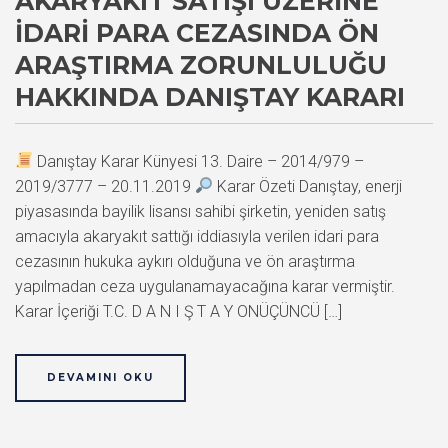
AKARYAKIT SATIŞI ÜZERINE
İDARI PARA CEZASINDA ÖN
ARAŞTIRMA ZORUNLULUĞU
HAKKINDA DANIŞTAY KARARI
Danıştay Karar Künyesi 13. Daire – 2014/979 –
2019/3777 – 20.11.2019
Karar Özeti Danıştay, enerji
piyasasında bayilik lisansı sahibi şirketin, yeniden satış
amacıyla akaryakıt sattığı iddiasıyla verilen idari para
cezasının hukuka aykırı olduğuna ve ön araştırma
yapılmadan ceza uygulanamayacağına karar vermiştir.
Karar İçeriği T.C. D A N I Ş T A Y ONÜÇÜNCÜ […]
DEVAMINI OKU