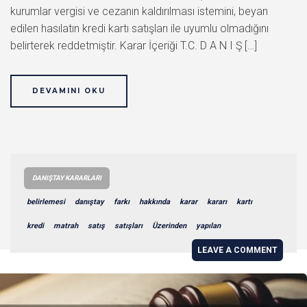
kurumlar vergisi ve cezanın kaldırılması istemini, beyan
edilen hasılatın kredi kartı satışları ile uyumlu olmadığını
belirterek reddetmiştir. Karar İçeriği T.C. D A N I Ş […]
DEVAMINI OKU
DANIŞTAY KARARLARI
belirlemesi
danıştay
farkı
hakkında
karar
kararı
kartı
kredi
matrah
satış
satışları
Üzerinden
yapılan
LEAVE A COMMENT