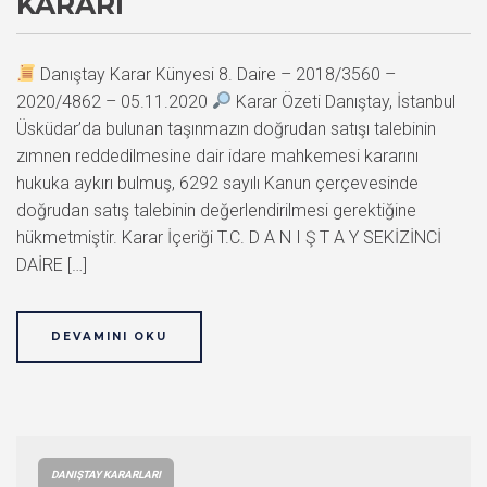
KARARI
Danıştay Karar Künyesi 8. Daire – 2018/3560 –
2020/4862 – 05.11.2020
Karar Özeti Danıştay, İstanbul
Üsküdar’da bulunan taşınmazın doğrudan satışı talebinin
zımnen reddedilmesine dair idare mahkemesi kararını
hukuka aykırı bulmuş, 6292 sayılı Kanun çerçevesinde
doğrudan satış talebinin değerlendirilmesi gerektiğine
hükmetmiştir. Karar İçeriği T.C. D A N I Ş T A Y SEKİZİNCİ
DAİRE […]
DEVAMINI OKU
DANIŞTAY KARARLARI