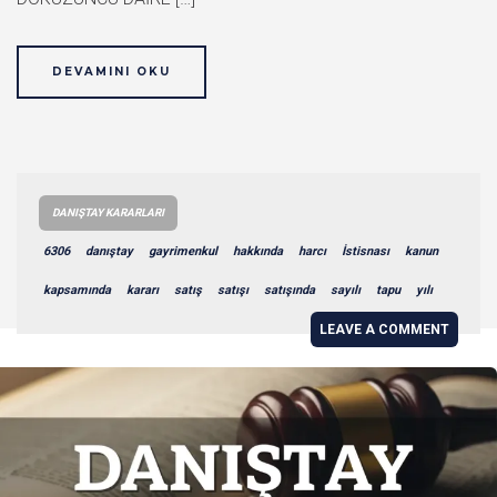
DEVAMINI OKU
DANIŞTAY KARARLARI
6306
danıştay
gayrimenkul
hakkında
harcı
İstisnası
kanun
kapsamında
kararı
satış
satışı
satışında
sayılı
tapu
yılı
LEAVE A COMMENT