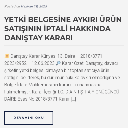
Posted on
Haziran 19, 2025
YETKI BELGESINE AYKIRI ÜRÜN
SATIŞININ İPTALI HAKKINDA
DANIŞTAY KARARI
Danıştay Karar Künyesi 13. Daire – 2018/3771 –
2023/2952 – 12.06.2023
Karar Özeti Danıştay, davacı
şirketin yetki belgesi olmayan bir toptan satıcıya ürün
sattığını belirterek, bu durumun hukuka aykırı olmadığına ve
Bölge İdare Mahkemesi’nin kararının onanmasına
hükmetmiştir. Karar İçeriği T.C. D A N I Ş T A Y ONÜÇÜNCÜ
DAİRE Esas No:2018/3771 Karar […]
DEVAMINI OKU