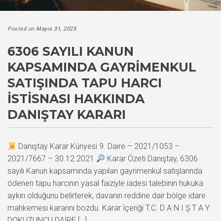
Posted on
Mayıs 31, 2025
6306 SAYILI KANUN
KAPSAMINDA GAYRIMENKUL
SATIŞINDA TAPU HARCI
İSTISNASI HAKKINDA
DANIŞTAY KARARI
Danıştay Karar Künyesi 9. Daire – 2021/1053 –
2021/7667 – 30.12.2021
Karar Özeti Danıştay, 6306
sayılı Kanun kapsamında yapılan gayrimenkul satışlarında
ödenen tapu harcının yasal faiziyle iadesi talebinin hukuka
aykırı olduğunu belirterek, davanın reddine dair bölge idare
mahkemesi kararını bozdu. Karar İçeriği T.C. D A N I Ş T A Y
DOKUZUNCU DAİRE […]