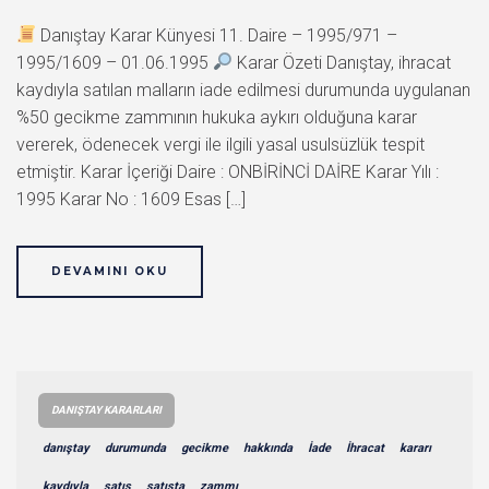
Danıştay Karar Künyesi 11. Daire – 1995/971 –
1995/1609 – 01.06.1995
Karar Özeti Danıştay, ihracat
kaydıyla satılan malların iade edilmesi durumunda uygulanan
%50 gecikme zammının hukuka aykırı olduğuna karar
vererek, ödenecek vergi ile ilgili yasal usulsüzlük tespit
etmiştir. Karar İçeriği Daire : ONBİRİNCİ DAİRE Karar Yılı :
1995 Karar No : 1609 Esas […]
DEVAMINI OKU
DANIŞTAY KARARLARI
danıştay
durumunda
gecikme
hakkında
İade
İhracat
kararı
kaydıyla
satış
satışta
zammı