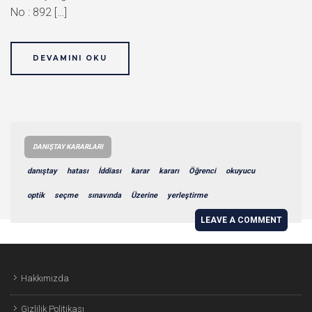
No : 892 […]
DEVAMINI OKU
DANIŞTAY KARARLARI
danıştay
hatası
İddiası
karar
kararı
Öğrenci
okuyucu
optik
seçme
sınavında
Üzerine
yerleştirme
LEAVE A COMMENT
Hakkımızda
Gizlilik Politikası