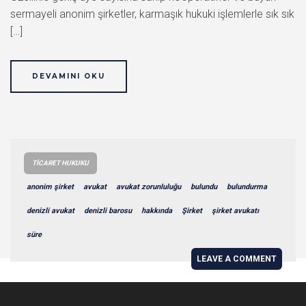
sermayeli anonim şirketler, karmaşık hukuki işlemlerle sık sık
[…]
DEVAMINI OKU
TICARET HUKUKU
anonim şirket
avukat
avukat zorunluluğu
bulundu
bulundurma
denizli avukat
denizli barosu
hakkında
Şirket
şirket avukatı
süre
LEAVE A COMMENT