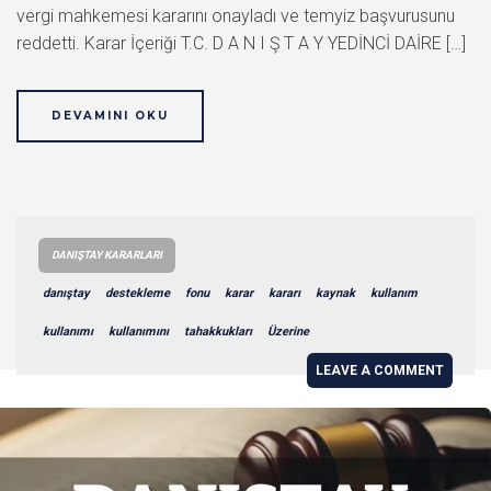
vergi mahkemesi kararını onayladı ve temyiz başvurusunu
reddetti. Karar İçeriği T.C. D A N I Ş T A Y YEDİNCİ DAİRE […]
DEVAMINI OKU
DANIŞTAY KARARLARI
danıştay
destekleme
fonu
karar
kararı
kaynak
kullanım
kullanımı
kullanımını
tahakkukları
Üzerine
LEAVE A COMMENT