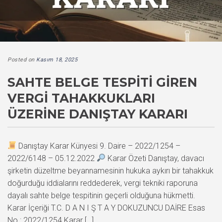
Posted on
Kasım 18, 2025
SAHTE BELGE TESPITI GIREN
VERGI TAHAKKUKLARI
ÜZERINE DANIŞTAY KARARI
Danıştay Karar Künyesi 9. Daire – 2022/1254 –
2022/6148 – 05.12.2022
Karar Özeti Danıştay, davacı
şirketin düzeltme beyannamesinin hukuka aykırı bir tahakkuk
doğurduğu iddialarını reddederek, vergi tekniki raporuna
dayalı sahte belge tespitinin geçerli olduğuna hükmetti.
Karar İçeriği T.C. D A N I Ş T A Y DOKUZUNCU DAİRE Esas
No : 2022/1254 Karar […]