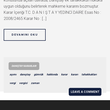
konusunda açılan davada, Danıştay ek tahakkukun hukuka
uygun olduğunu belirterek mahkeme kararını bozmuştur.
Karar İçeriği T.C. D A N I Ş T A Y YEDİNCİ DAİRE Esas No :
2008/2465 Karar No : […]
DEVAMINI OKU
DANIŞTAY KARARLARI
aşımı
danıştay
gümrük
hakkında
karar
kararı
tahakkukları
vergi
vergisi
zaman
LEAVE A COMMENT