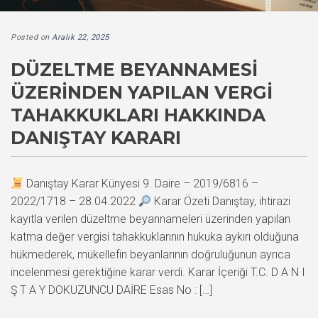
Posted on
Aralık 22, 2025
DÜZELTME BEYANNAMESI
ÜZERINDEN YAPILAN VERGI
TAHAKKUKLARI HAKKINDA
DANIŞTAY KARARI
Danıştay Karar Künyesi 9. Daire – 2019/6816 –
2022/1718 – 28.04.2022
Karar Özeti Danıştay, ihtirazi
kayıtla verilen düzeltme beyannameleri üzerinden yapılan
katma değer vergisi tahakkuklarının hukuka aykırı olduğuna
hükmederek, mükellefin beyanlarının doğruluğunun ayrıca
incelenmesi gerektiğine karar verdi. Karar İçeriği T.C. D A N I
Ş T A Y DOKUZUNCU DAİRE Esas No : […]