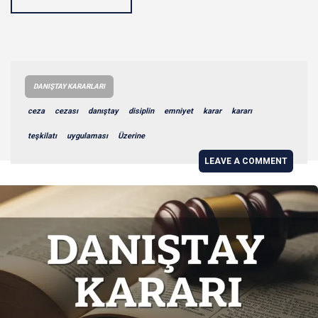
DANIŞTAY KARARLARI
ceza
cezası
danıştay
disiplin
emniyet
karar
kararı
teşkilatı
uygulaması
Üzerine
LEAVE A COMMENT