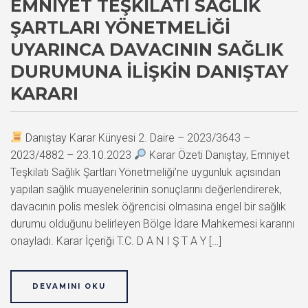
EMNIYET TEŞKILATI SAĞLIK
ŞARTLARI YÖNETMELIĞI
UYARINCA DAVACININ SAĞLIK
DURUMUNA İLIŞKIN DANIŞTAY
KARARI
Danıştay Karar Künyesi 2. Daire – 2023/3643 –
2023/4882 – 23.10.2023
Karar Özeti Danıştay, Emniyet
Teşkilatı Sağlık Şartları Yönetmeliği’ne uygunluk açısından
yapılan sağlık muayenelerinin sonuçlarını değerlendirerek,
davacının polis meslek öğrencisi olmasına engel bir sağlık
durumu olduğunu belirleyen Bölge İdare Mahkemesi kararını
onayladı. Karar İçeriği T.C. D A N I Ş T A Y […]
DEVAMINI OKU