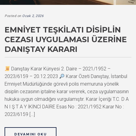
Posted on
Ocak 2, 2026
EMNIYET TEŞKILATI DISIPLIN
CEZASI UYGULAMASI ÜZERINE
DANIŞTAY KARARI
Danıştay Karar Künyesi 2. Daire – 2021/1952 –
2023/6159 – 20.12.2023
Karar Özeti Danıştay, İstanbul
Emniyet Müdürlüğünde görevli polis memuruna yönelik
disiplin cezasının iptaline karar vererek, ceza uygulamasının
hukuka uygun olmadığını vurgulamıştır. Karar İçeriği T.C. D A
N I Ş T A Y İKİNCİ DAİRE Esas No : 2021/1952 Karar No :
2023/6159 […]
DEVAMINI OKU