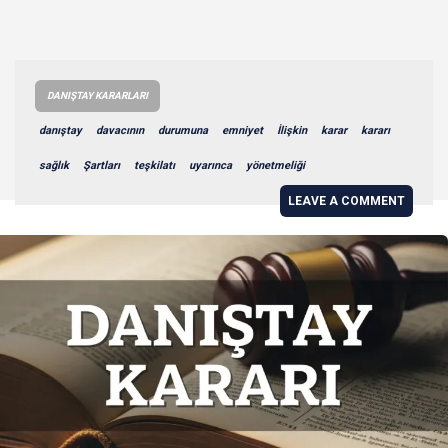
DANIŞTAY KARARLARI
danıştay
davacının
durumuna
emniyet
İlişkin
karar
kararı
sağlık
Şartları
teşkilatı
uyarınca
yönetmeliği
LEAVE A COMMENT