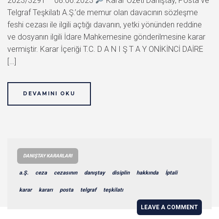
2023/3291 – 08.06.2023
Karar Özeti Danıştay, Posta ve
Telgraf Teşkilatı A.Ş.’de memur olan davacının sözleşme
feshi cezası ile ilgili açtığı davanın, yetki yönünden reddine
ve dosyanın ilgili İdare Mahkemesine gönderilmesine karar
vermiştir. Karar İçeriği T.C. D A N I Ş T A Y ONİKİNCİ DAİRE
[…]
DEVAMINI OKU
DANIŞTAY KARARLARI
a.Ş.
ceza
cezasının
danıştay
disiplin
hakkında
İptali
karar
kararı
posta
telgraf
teşkilatı
LEAVE A COMMENT