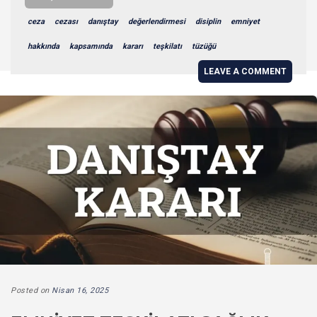
ceza
cezası
danıştay
değerlendirmesi
disiplin
emniyet
hakkında
kapsamında
kararı
teşkilatı
tüzüğü
LEAVE A COMMENT
Posted on
Nisan 16, 2025