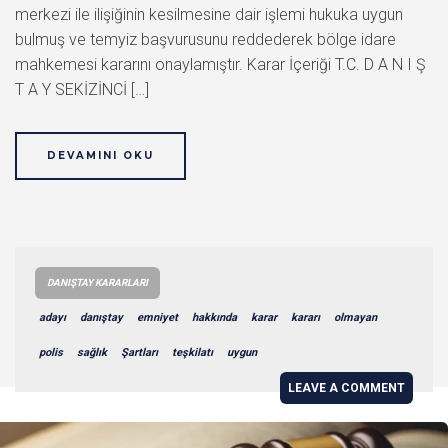
merkezi ile ilişiğinin kesilmesine dair işlemi hukuka uygun
bulmuş ve temyiz başvurusunu reddederek bölge idare
mahkemesi kararını onaylamıştır. Karar İçeriği T.C. D A N I Ş
T A Y SEKİZİNCİ […]
DEVAMINI OKU
DANIŞTAY KARARLARI
adayı
danıştay
emniyet
hakkında
karar
kararı
olmayan
polis
sağlık
Şartları
teşkilatı
uygun
LEAVE A COMMENT