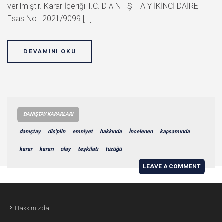
verilmiştir. Karar İçeriği T.C. D A N I Ş T A Y İKİNCİ DAİRE
Esas No : 2021/9099 […]
DEVAMINI OKU
DANIŞTAY KARARLARI
danıştay
disiplin
emniyet
hakkında
İncelenen
kapsamında
karar
kararı
olay
teşkilatı
tüzüğü
LEAVE A COMMENT
Hakkımızda