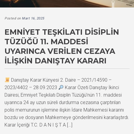
Posted on
Mart 16, 2025
EMNIYET TEŞKILATI DISIPLIN
TÜZÜĞÜ 11. MADDESI
UYARINCA VERILEN CEZAYA
İLIŞKIN DANIŞTAY KARARI
Danıştay Karar Künyesi 2. Daire – 2021/14590 –
2023/4402 – 28.09.2023
Karar Özeti Danıştay İkinci
Dairesi, Emniyet Teşkilatı Disiplin Tüzüğü’nün 11. maddesi
uyarınca 24 ay uzun süreli durdurma cezasına çarptırılan
polis memurunun işlemine ilişkin İdare Mahkemesi kararını
bozdu ve dosyanın Mahkemeye gönderilmesini kararlaştırdı.
Karar İçeriği T.C. D A N I Ş T A […]