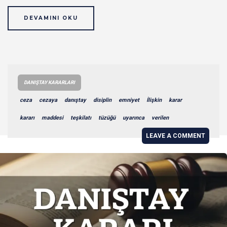
DEVAMINI OKU
DANIŞTAY KARARLARI
ceza
cezaya
danıştay
disiplin
emniyet
İlişkin
karar
kararı
maddesi
teşkilatı
tüzüğü
uyarınca
verilen
LEAVE A COMMENT