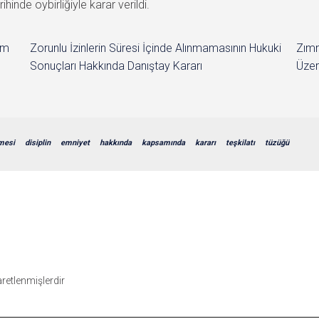
im
Zorunlu İzinlerin Süresi İçinde Alınmamasının Hukuki
Zımn
Sonuçları Hakkında Danıştay Kararı
Üzer
mesi
disiplin
emniyet
hakkında
kapsamında
kararı
teşkilatı
tüzüğü
şaretlenmişlerdir