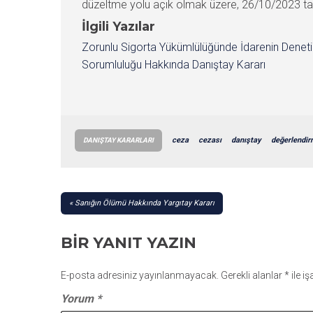
İlgili Yazılar
Zorunlu Sigorta Yükümlülüğünde İdarenin Denet
Sorumluluğu Hakkında Danıştay Kararı
ceza
cezası
danıştay
değerlendir
DANIŞTAY KARARLARI
YAZI
Sanığın Ölümü Hakkında Yargıtay Kararı
GEZINMESI
BIR YANIT YAZIN
E-posta adresiniz yayınlanmayacak.
Gerekli alanlar
*
ile i
Yorum
*