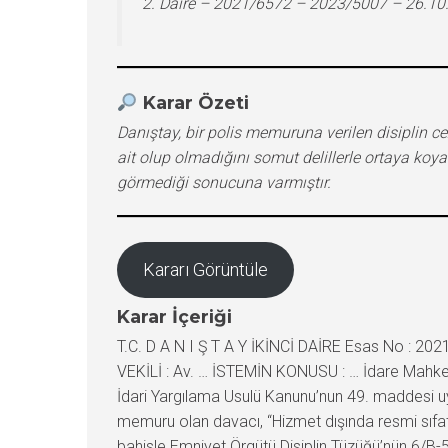
2. Daire – 2021/6572 – 2023/5007 – 26.10
Karar Özeti
Danıştay, bir polis memuruna verilen disiplin
ait olup olmadığını somut delillerle ortaya ko
görmediği sonucuna varmıştır.
Kararı Görüntüle
Karar İçeriği
T.C. D A N I Ş T A Y İKİNCİ DAİRE Esas No : 2021/6572 Karar No : 2023/5007 KARŞILIKLI TEMYİZ İSTEMİNDE BULUNANLAR : DAVACI : … DAVALI : … Valiliği VEKİLİ : Av. … İSTEMİN KONUSU : … İdare Mahkemesince verilen … günlü, E:…, K:… sayılı kararın, taraflarca karşılıklı olarak dilekçelerde yazılı nedenlerle 2577 sayılı İdari Yargılama Usulü Kanunu’nun 49. maddesi uyarınca temyizen incelenerek bozulması isteminden ibarettir. YARGILAMA SÜRECİ : Dava Konusu İstem : Polis memuru olan davacı, “Hizmet dışında resmi sıfatının gerektirdiği saygınlığı ve güven duygusunu sarsacak eylem ve davranışlarda bulunmak” fiilini işlediğinden bahisle Emniyet Örgütü Disiplin Tüzüğü’nün 6/B-5 maddesi uyarınca “6 ay kısa süreli durdurma cezası” ile cezalandırılmasına ve “Görev sırasında veya dışında yasaklanan tutum ve davranışlarda bulunmak” fiilini ayrı ayrı iki kez işlediğinden bahisle aynı Tüzük’ün 4/1 maddesi uyarınca iki kez kınama cezası ile cezalandırılmasına ilişkin … günlü, … sayılı İstanbul Valiliği İl Polis Disiplin Kurulu kararının iptali istemiyle dava açmıştır. İlk Derece Mahkemesi Kararının Özeti : … İdare Mahkemesinin temyize konu kararıyla; “Facebook” adlı sosyal paylaşım sitesinde, “Polis Kürsüsü” isimli profil sayfasında yer alan bir habere hakaret içerikli yorumlar yapıldığı iddiası üzerine başlatılan disiplin soruşturması sonucunda davacının “Hizmet dışında resmi sıfatının gerektirdiği saygınlığı ve güven duygusunu sarsacak eylem ve davranışlarda bulunmak” fiilini işlediğinden bahisle Emniyet Örgütü Disiplin Tüzüğü’nün 6/B-5 maddesi uyarınca “6 ay kısa süreli durdurma cezası” ile cezalandırılmasına; ayrıca paylaşımın mesai saatleri içerisinde yapılmış olması ve Emniyet Genel Müdürlüğünün sosyal paylaşım siteleri ile ilgili “Standartlar” konulu emir yazısına aykırı davranması nedeniyle “Görev sırasında yasaklanan tutum ve davranışlarda bulunmak” fiilini ayrı ayrı iki kez işlediğinden bahisle aynı Tüzük’ün 4/1 maddesi uyarınca iki kez kınama cezası ile cezalandırılmasına karar verildiği; uyuşmazlık konusu olayda, polis memuru olan davacı tarafından yapılan paylaşımla amirlerine karşı haksız tutum ve davranışlar sergilediğinin sabit olduğu, paylaşımın yapıldığı facebook adresinin davacıya ait olmadığının ortaya konulamadığı gerekçesiyle “6 ay kısa süreli durdurma” cezası yönünden davanın reddine; yasak olmasına rağmen emniyet teşkilatına ait bir araçla çektirdiği fotoğrafı paylaşması nedeniyle verilen “kınama” cezası yönünden davanın reddine; cezaya esas paylaşımın, davacının görevli olduğu tarih ve saatte yapıldığı yönünde somut bir bilgi ve belge ya da tanık beyanının soruşturma raporunda ve savunma ekindeki belgelerde bulunmadığı gerekçesiyle bu nedenle verilen “kınama” cezasının iptaline karar verilmiştir. TEMYİZ EDENLERİN İDDİALARI : Davacının İddiaları : Davacı tarafından; paylaşım yapılan hesabın kendisine ait olmadığı, anılan hesap hakkında şikayette bulunduğu; ancak Siber Suçlarla Mücadele birimi tarafından paylaşım yapılan hesaba ulaşılamadığının bildirildiği, ceza yargılamasında hakkında beraat kararı verildiği, Tüzük’ün dayanağı olan 3201 