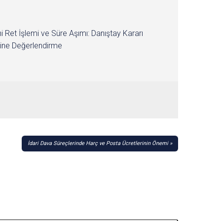
i Ret İşlemi ve Süre Aşımı: Danıştay Kararı
ine Değerlendirme
İdari Dava Süreçlerinde Harç ve Posta Ücretlerinin Önemi