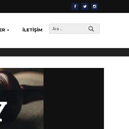
Arama:
ER
İLETIŞIM