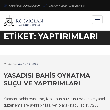
Skip
info@kocarslanhukuk.com
0537 344 4020 - 0258 257 5707
to
content
Toggl
naviga
ETIKET:
YAPTIRIMLARI
Posted on
Aralık 19, 2025
YASADIŞI BAHIS OYNATMA
SUÇU VE YAPTIRIMLARI
Yasadışı bahis oynatma, toplumun huzurunu bozan ve yasal
düzenlemelere aykırı bir faaliyet olarak kabul edilir. 7258