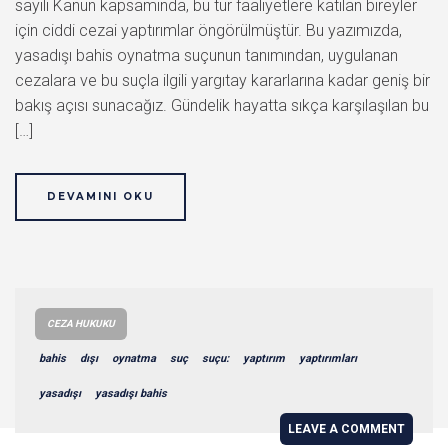
sayılı Kanun kapsamında, bu tür faaliyetlere katılan bireyler
için ciddi cezai yaptırımlar öngörülmüştür. Bu yazımızda,
yasadışı bahis oynatma suçunun tanımından, uygulanan
cezalara ve bu suçla ilgili yargıtay kararlarına kadar geniş bir
bakış açısı sunacağız. Gündelik hayatta sıkça karşılaşılan bu
[…]
DEVAMINI OKU
CEZA HUKUKU
bahis
dışı
oynatma
suç
suçu:
yaptırım
yaptırımları
yasadışı
yasadışı bahis
LEAVE A COMMENT