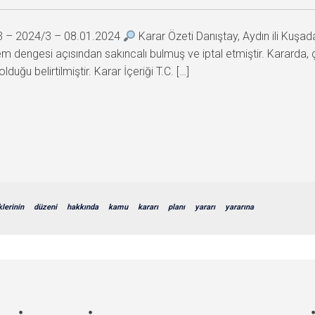
73 – 2024/3 – 08.01.2024
Karar Özeti Danıştay, Aydın ili Kuşad
istem dengesi açısından sakıncalı bulmuş ve iptal etmiştir. Kararda
duğu belirtilmiştir. Karar İçeriği T.C. […]
klerinin
düzeni
hakkında
kamu
kararı
planı
yararı
yararına