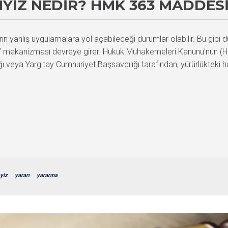
YIZ NEDIR? HMK 363 MADDES
ın yanlış uygulamalara yol açabileceği durumlar olabilir. Bu gi
yiz’ mekanizması devreye girer. Hukuk Muhakemeleri Kanunu’nun 
ı veya Yargıtay Cumhuriyet Başsavcılığı tarafından, yürürlükteki h
yiz
yararı
yararına