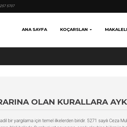
 257 5707
ANA SAYFA
KOÇARSLAN
MAKALEL
RARINA OLAN KURALLARA AYK
adil bir yargılama için temel ilkelerden biridir. 5271 sayılı Cez