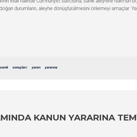
rının ihlali halinde Cumhuriyet savcısına, sanık aleyhine hükmün 
doğan durumların, aleyhe dönüştürülmesini önlemeyi amaçlar. Yar
sanık
sonuçları:
yararı
yararına
AMINDA KANUN YARARINA TEM