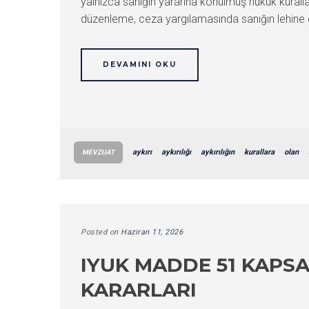
yalnızca sanığın yararına konulmuş hukuk kuralla
düzenleme, ceza yargılamasında sanığın lehine 
DEVAMINI OKU
aykırı
aykırılığı
aykırılığın
kurallara
olan
MEVZUAT
Posted on
Haziran 11, 2026
IYUK MADDE 51 KAPS
KARARLARI