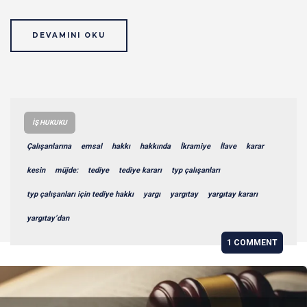
DEVAMINI OKU
İŞ HUKUKU
Çalışanlarına
emsal
hakkı
hakkında
İkramiye
İlave
karar
kesin
müjde:
tediye
tediye kararı
typ çalışanları
typ çalışanları için tediye hakkı
yargı
yargıtay
yargıtay kararı
yargıtay’dan
1 COMMENT