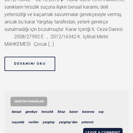
sanıkların hırsızlık suçuna ilişkin beraat kararını, delil
yetersizliği ve kaçamak savunmalar gerekçesiyle vermiş;
ancak bu karar Yargıtay tarafından, yeterli gerekçe
sunulmadığı için bozulmuştur. Karar İçeriği 6. Ceza Dairesi
2008/27992 E. , 2012/16342 K. İçtihat Metni
MAHKEMESİ :Çocuk […]
DEVAMINI OKU
YARGITAY KARARLARI
beraat
gerekçe
hırsızlık
İtiraz
kararı
kararına
suç
suçunda
verilen
yargıtay
yargıtay’dan
yetersiz
LEAVE A COMMENT