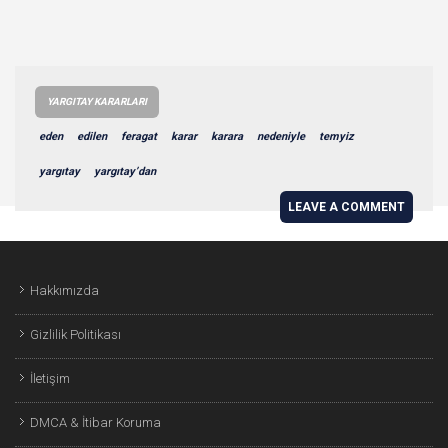
YARGITAY KARARLARI
eden
edilen
feragat
karar
karara
nedeniyle
temyiz
yargıtay
yargıtay’dan
LEAVE A COMMENT
Hakkımızda
Gizlilik Politikası
İletişim
DMCA & İtibar Koruma