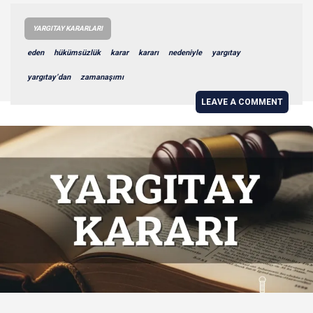
YARGITAY KARARLARI
eden
hükümsüzlük
karar
kararı
nedeniyle
yargıtay
yargıtay’dan
zamanaşımı
LEAVE A COMMENT