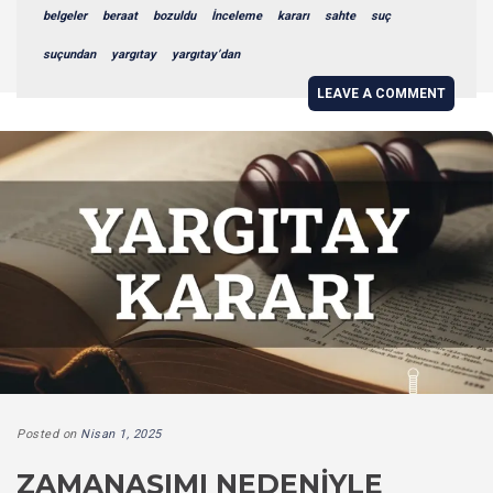
belgeler
beraat
bozuldu
İnceleme
kararı
sahte
suç
suçundan
yargıtay
yargıtay’dan
LEAVE A COMMENT
Posted on
Nisan 1, 2025
ZAMANAŞIMI NEDENIYLE