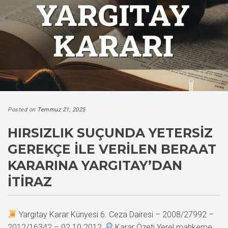
Posted on
Temmuz 21, 2025
HIRSIZLIK SUÇUNDA YETERSIZ
GEREKÇE ILE VERILEN BERAAT
KARARINA YARGITAY’DAN
İTIRAZ
Yargıtay Karar Künyesi 6. Ceza Dairesi – 2008/27992 –
2012/16342 – 02.10.2012
Karar Özeti Yerel mahkeme,