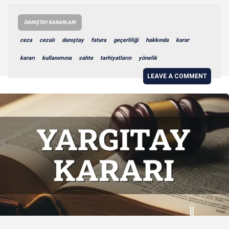
DANIŞTAY KARARLARI
ceza
cezalı
danıştay
fatura
geçerliliği
hakkında
karar
kararı
kullanımına
sahte
tarhiyatların
yönelik
LEAVE A COMMENT