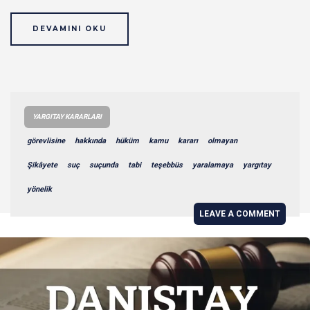
DEVAMINI OKU
YARGITAY KARARLARI
görevlisine
hakkında
hüküm
kamu
kararı
olmayan
Şikâyete
suç
suçunda
tabi
teşebbüs
yaralamaya
yargıtay
yönelik
LEAVE A COMMENT