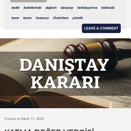
bedel
bedellerinde
dağıtım
danıştay
farklılaştırma
hakkında
karar
kararı
lisanssız
Üreticilere
yönelik
LEAVE A COMMENT
Posted on
Ekim 11, 2025