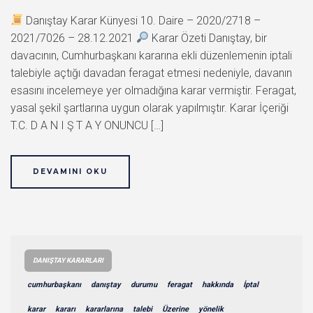
Danıştay Karar Künyesi 10. Daire – 2020/2718 –
2021/7026 – 28.12.2021
Karar Özeti Danıştay, bir
davacının, Cumhurbaşkanı kararına ekli düzenlemenin iptali
talebiyle açtığı davadan feragat etmesi nedeniyle, davanın
esasını incelemeye yer olmadığına karar vermiştir. Feragat,
yasal şekil şartlarına uygun olarak yapılmıştır. Karar İçeriği
T.C. D A N I Ş T A Y ONUNCU […]
DEVAMINI OKU
DANIŞTAY KARARLARI
cumhurbaşkanı
danıştay
durumu
feragat
hakkında
İptal
karar
kararı
kararlarına
talebi
Üzerine
yönelik