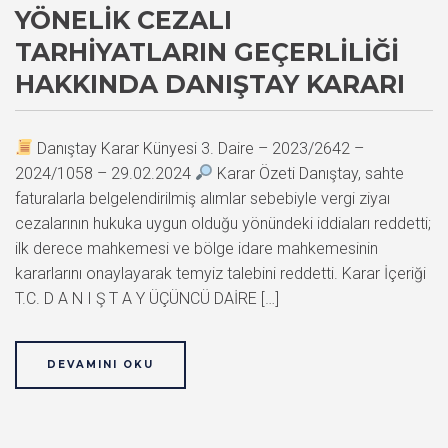
YÖNELIK CEZALI
TARHIYATLARIN GEÇERLILIĞI
HAKKINDA DANIŞTAY KARARI
Danıştay Karar Künyesi 3. Daire – 2023/2642 –
2024/1058 – 29.02.2024
Karar Özeti Danıştay, sahte
faturalarla belgelendirilmiş alımlar sebebiyle vergi ziyaı
cezalarının hukuka uygun olduğu yönündeki iddiaları reddetti;
ilk derece mahkemesi ve bölge idare mahkemesinin
kararlarını onaylayarak temyiz talebini reddetti. Karar İçeriği
T.C. D A N I Ş T A Y ÜÇÜNCÜ DAİRE […]
DEVAMINI OKU