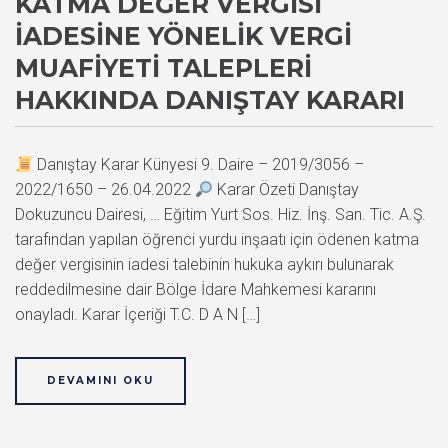
KATMA DEĞER VERGISI
İADESINE YÖNELIK VERGI
MUAFIYETI TALEPLERI
HAKKINDA DANIŞTAY KARARI
Danıştay Karar Künyesi 9. Daire – 2019/3056 –
2022/1650 – 26.04.2022
Karar Özeti Danıştay
Dokuzuncu Dairesi, … Eğitim Yurt Sos. Hiz. İnş. San. Tic. A.Ş.
tarafından yapılan öğrenci yurdu inşaatı için ödenen katma
değer vergisinin iadesi talebinin hukuka aykırı bulunarak
reddedilmesine dair Bölge İdare Mahkemesi kararını
onayladı. Karar İçeriği T.C. D A N […]
DEVAMINI OKU