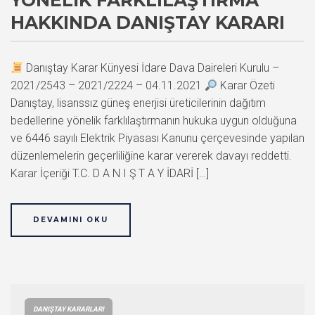
YÖNELIK FARKLILAŞTIRMA
HAKKINDA DANIŞTAY KARARI
Danıştay Karar Künyesi İdare Dava Daireleri Kurulu –
2021/2543 – 2021/2224 – 04.11.2021
Karar Özeti
Danıştay, lisanssız güneş enerjisi üreticilerinin dağıtım
bedellerine yönelik farklılaştırmanın hukuka uygun olduğuna
ve 6446 sayılı Elektrik Piyasası Kanunu çerçevesinde yapılan
düzenlemelerin geçerliliğine karar vererek davayı reddetti.
Karar İçeriği T.C. D A N I Ş T A Y İDARİ […]
DEVAMINI OKU
DANIŞTAY KARARLARI