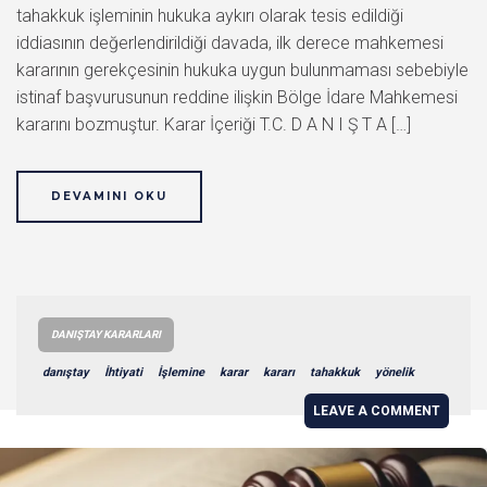
tahakkuk işleminin hukuka aykırı olarak tesis edildiği
iddiasının değerlendirildiği davada, ilk derece mahkemesi
kararının gerekçesinin hukuka uygun bulunmaması sebebiyle
istinaf başvurusunun reddine ilişkin Bölge İdare Mahkemesi
kararını bozmuştur. Karar İçeriği T.C. D A N I Ş T A […]
DEVAMINI OKU
DANIŞTAY KARARLARI
danıştay
İhtiyati
İşlemine
karar
kararı
tahakkuk
yönelik
LEAVE A COMMENT