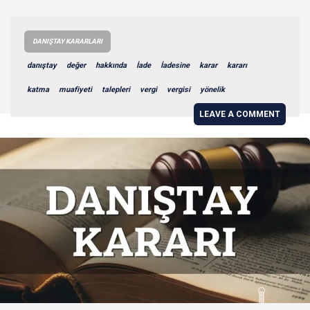
DANIŞTAY KARARLARI
danıştay
değer
hakkında
İade
İadesine
karar
kararı
katma
muafiyeti
talepleri
vergi
vergisi
yönelik
LEAVE A COMMENT