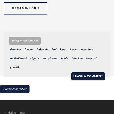
DEVAMINI OKU
DANIŞTAY KARARLARI
danıştay
fonuna
hakkında
İzni
karar
kararı
mevduatı
reddedilmesi
sigorta
soruşturma
talebi
talebinin
tasarruf
yönelik
LEAVE A COMMENT
YAZI
Daha eski yazılar
GEZINMESI
Hakkımızda