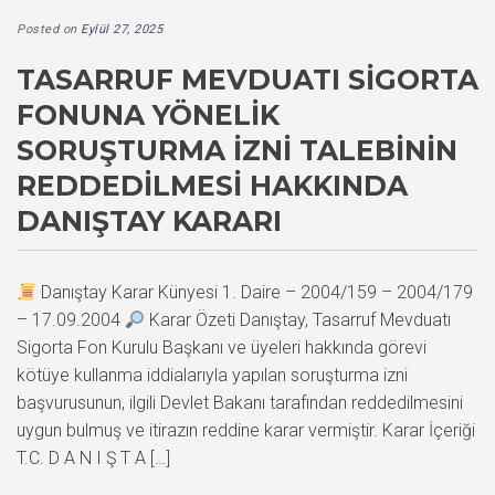
Posted on
Eylül 27, 2025
TASARRUF MEVDUATI SIGORTA
FONUNA YÖNELIK
SORUŞTURMA İZNI TALEBININ
REDDEDILMESI HAKKINDA
DANIŞTAY KARARI
Danıştay Karar Künyesi 1. Daire – 2004/159 – 2004/179
– 17.09.2004
Karar Özeti Danıştay, Tasarruf Mevduatı
Sigorta Fon Kurulu Başkanı ve üyeleri hakkında görevi
kötüye kullanma iddialarıyla yapılan soruşturma izni
başvurusunun, ilgili Devlet Bakanı tarafından reddedilmesini
uygun bulmuş ve itirazın reddine karar vermiştir. Karar İçeriği
T.C. D A N I Ş T A […]