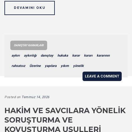
DEVAMINI OKU
DANIŞTAY KARARLARI
aykırı
aykırılığı
danıştay
hukuka
karar
kararı
kararının
ruhsatsız
Üzerine
yapılara
yıkım
yönelik
LEAVE A COMMENT
Posted on
Temmuz 14, 2026
HAKIM VE SAVCILARA YÖNELIK
SORUŞTURMA VE
KOVUŞTURMA USULLERI