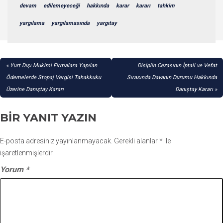
devam
edilemeyeceği
hakkında
karar
kararı
tahkim
yargılama
yargılamasında
yargıtay
YAZI
Yurt Dışı Mukimi Firmalara Yapılan
Disiplin Cezasının İptali ve Vefat
GEZINMESI
Ödemelerde Stopaj Vergisi Tahakkuku
Sırasında Davanın Durumu Hakkında
Üzerine Danıştay Kararı
Danıştay Kararı
BIR YANIT YAZIN
E-posta adresiniz yayınlanmayacak.
Gerekli alanlar
*
ile
işaretlenmişlerdir
Yorum
*