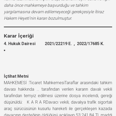
daha önce mahkemeye başvurduğu ve tahkim
yargılamasına devam edilemeyeceği gerekçesiyle İtiraz
Hakem Heyeti’nin kararı bozulmuştur.
Karar İçeriği
4. Hukuk Dairesi 2021/22219 E. , 2022/17685 K.
İçtihat Metni
MAHKEMESİ :Ticaret MahkemesiTaraflar arasındaki tahkim
davası hakkında … tarafından verilen kararın davalı vekili
tarafından temyiz edilmesi üzerine dosya incelendi, gereği
düşünüldü: K A R A RDavacı vekili; davalıya trafik sigortalı
araç sürücüsünün kusurlu hareketi ile gerçekleşen kazada
davacının desteğinin öldüğünü açıklayıp 53.241,84 TL maddi