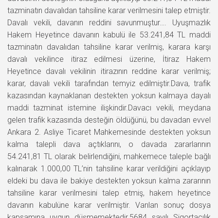
tazminatın davalıdan tahsiline karar verilmesini talep etmiştir.
Davalı vekili, davanın reddini savunmuştur…. Uyuşmazlık
Hakem Heyetince davanın kabulü ile 53.241,84 TL maddi
tazminatın davalıdan tahsiline karar verilmiş, karara karşı
davalı vekilince itiraz edilmesi üzerine, İtiraz Hakem
Heyetince davalı vekilinin itirazının reddine karar verilmiş;
karar, davalı vekili tarafından temyiz edilmiştir.Dava, trafik
kazasından kaynaklanan destekten yoksun kalmaya dayalı
maddi tazminat istemine ilişkindir.Davacı vekili, meydana
gelen trafik kazasında desteğin öldüğünü, bu davadan evvel
Ankara 2. Asliye Ticaret Mahkemesinde destekten yoksun
kalma talepli dava açtıklarını, o davada zararlarının
54.241,81 TL olarak belirlendiğini, mahkemece taleple bağlı
kalınarak 1.000,00 TL’nin tahsiline karar verildiğini açıklayıp
eldeki bu dava ile bakiye destekten yoksun kalma zararının
tahsiline karar verilmesini talep etmiş, hakem heyetince
davanın kabulüne karar verilmiştir. Varılan sonuç dosya
kapsamına uygun düşmemektedir.5684 sayılı Sigortacılık