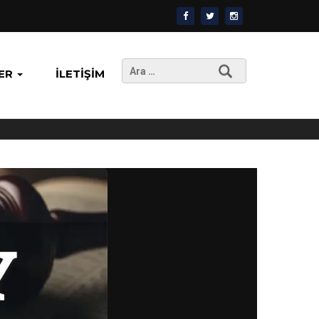
Arama:
ER
İLETIŞIM