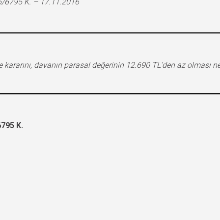
6795 K. – 17.11.2016
me kararını, davanın parasal değerinin 12.690 TL’den az olması 
795 K.