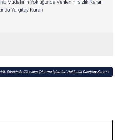
nlu Müdafiinin Yokluğunda Verilen Hırsızlık Kararı
ında Yargıtay Kararı
AL Sürecinde Görevden Çıkarma İşlemleri Hakkında Danıştay Kararı