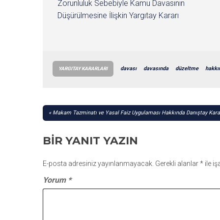
Zorunluluk Sebebiyle Kamu Davasının
Düşürülmesine İlişkin Yargıtay Kararı
davası
davasında
düzeltme
hakkı
YARGITAY KARARLARI
YAZI
Makam Tazminatı ve Yasal Faiz Uygulaması Hakkında Danıştay Kara
GEZINMESI
BIR YANIT YAZIN
E-posta adresiniz yayınlanmayacak.
Gerekli alanlar
*
ile i
Yorum
*