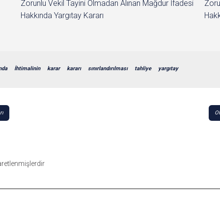
Zorunlu Vekil Tayini Olmadan Alınan Mağdur İfadesi
Zoru
Hakkında Yargıtay Kararı
Hakk
nda
İhtimalinin
karar
kararı
sınırlandırılması
tahliye
yargıtay
rı
OH
şaretlenmişlerdir