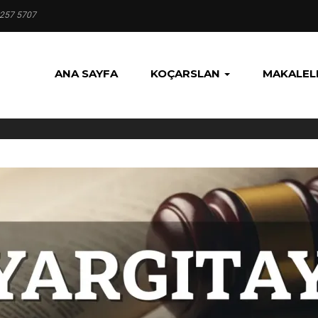
 257 5707
ANA SAYFA
KOÇARSLAN
MAKALEL