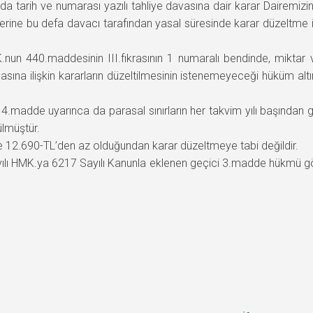
da tarih ve numarası yazılı tahliye davasına dair karar Dairem
 üzerine bu defa davacı tarafından yasal süresinde karar düzelt
.nun 440.maddesinin III.fıkrasının 1 numaralı bendinde, miktar 
a ilişkin kararların düzeltilmesinin istenemeyeceği hüküm altına
.madde uyarınca da parasal sınırların her takvim yılı başından g
ülmüştür.
le 12.690-TL’den az olduğundan karar düzeltmeye tabi değildir.
ılı HMK.ya 6217 Sayılı Kanunla eklenen geçici 3.madde hükmü göz