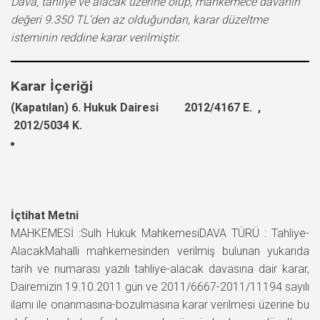
Dava, tahliye ve alacak üzerine olup, mahkemece davanın
değeri 9.350 TL’den az olduğundan, karar düzeltme
isteminin reddine karar verilmiştir.
Karar İçeriği
(Kapatılan) 6. Hukuk Dairesi 2012/4167 E. ,
2012/5034 K.
İçtihat Metni
MAHKEMESİ :Sulh Hukuk MahkemesiDAVA TÜRÜ : Tahliye-
AlacakMahalli mahkemesinden verilmiş bulunan yukarıda
tarih ve numarası yazılı tahliye-alacak davasına dair karar,
Dairemizin 19.10.2011 gün ve 2011/6667-2011/11194 sayılı
ilamı ile onanmasına-bozulmasına karar verilmesi üzerine bu