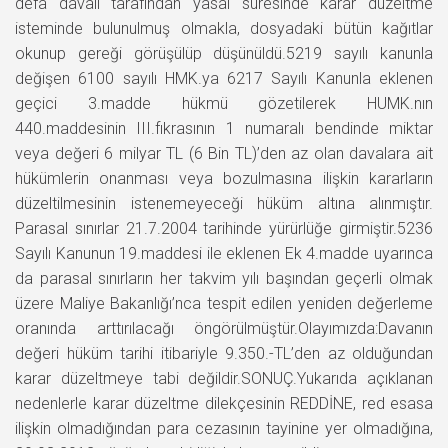
defa davalı tarafından yasal süresinde karar düzeltme
isteminde bulunulmuş olmakla, dosyadaki bütün kağıtlar
okunup gereği görüşülüp düşünüldü.5219 sayılı kanunla
değişen 6100 sayılı HMK.ya 6217 Sayılı Kanunla eklenen
geçici 3.madde hükmü gözetilerek HUMK.nın
440.maddesinin III.fıkrasının 1 numaralı bendinde miktar
veya değeri 6 milyar TL (6 Bin TL)’den az olan davalara ait
hükümlerin onanması veya bozulmasına ilişkin kararların
düzeltilmesinin istenemeyeceği hüküm altına alınmıştır.
Parasal sınırlar 21.7.2004 tarihinde yürürlüğe girmiştir.5236
Sayılı Kanunun 19.maddesi ile eklenen Ek 4.madde uyarınca
da parasal sınırların her takvim yılı başından geçerli olmak
üzere Maliye Bakanlığı’nca tespit edilen yeniden değerleme
oranında arttırılacağı öngörülmüştür.Olayımızda:Davanın
değeri hüküm tarihi itibariyle 9.350.-TL’den az olduğundan
karar düzeltmeye tabi değildir.SONUÇ.Yukarıda açıklanan
nedenlerle karar düzeltme dilekçesinin REDDİNE, red esasa
ilişkin olmadığından para cezasının tayinine yer olmadığına,