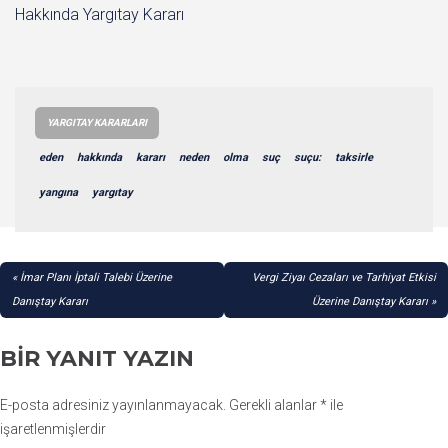
Hakkında Yargıtay Kararı
YARGITAY KARARLARI
eden
hakkında
kararı
neden
olma
suç
suçu:
taksirle
yangına
yargıtay
YAZI
İmar Planı İptali Talebi Üzerine
Vergi Ziyaı Cezaları ve Tarhiyat Etkisi
GEZINMESI
Danıştay Kararı
Üzerine Danıştay Kararı
BIR YANIT YAZIN
E-posta adresiniz yayınlanmayacak.
Gerekli alanlar
*
ile
işaretlenmişlerdir