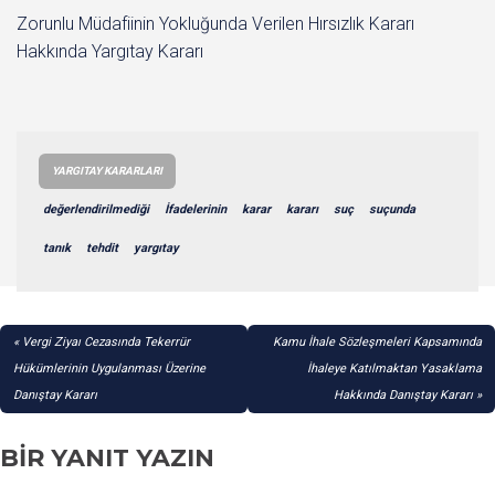
Zorunlu Müdafiinin Yokluğunda Verilen Hırsızlık Kararı
Hakkında Yargıtay Kararı
YARGITAY KARARLARI
değerlendirilmediği
İfadelerinin
karar
kararı
suç
suçunda
tanık
tehdit
yargıtay
YAZI
Vergi Ziyaı Cezasında Tekerrür
Kamu İhale Sözleşmeleri Kapsamında
GEZINMESI
Hükümlerinin Uygulanması Üzerine
İhaleye Katılmaktan Yasaklama
Danıştay Kararı
Hakkında Danıştay Kararı
BIR YANIT YAZIN