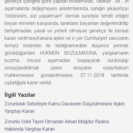
gerekçe içeriğine göre yapılan incelemede; Tanıklar …ve …’in
aşamalarda değişmeyen anlatımlarında, sanığın şikayetçiyi
“öldürürüm, sizi yaşatmam” demek suretiyle tehdit ettiğini
beyan etmeleri karşısında, tanıkların beyanları değerlendirilip
tartışılmadan, yasal ve yeterli olmayan gerekçe ile beraat
kararı verilmesi,Kanuna aykırı ve o yer Cumhuriyet savcısının
temyiz nedenleri ile tebliğnamedeki düşünce yerinde
görüldüğünden HÜKMÜN BOZULMASINA, yargılamanın
bozma öncesi aşamadan başlayarak sürdürülüp
sonuçlandırılmak üzere dosyanın esas/hüküm
mahkemesine gönderilmesine, 07.11.2018 tarihinde
oybirliğiyle karar verildi.
İlgili Yazılar
Zorunluluk Sebebiyle Kamu Davasının Düşürülmesine İlişkin
Yargıtay Kararı
Zorunlu Vekil Tayini Olmadan Alınan Mağdur İfadesi
Hakkında Yargıtay Kararı