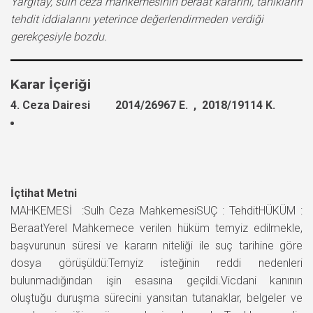
Yargıtay, sulh ceza mahkemesinin beraat kararını, tanıkların
tehdit iddialarını yeterince değerlendirmeden verdiği
gerekçesiyle bozdu.
Karar İçeriği
4. Ceza Dairesi 2014/26967 E. , 2018/19114 K.
İçtihat Metni
MAHKEMESİ :Sulh Ceza MahkemesiSUÇ : TehditHÜKÜM :
BeraatYerel Mahkemece verilen hüküm temyiz edilmekle,
başvurunun süresi ve kararın niteliği ile suç tarihine göre
dosya görüşüldü:Temyiz isteğinin reddi nedenleri
bulunmadığından işin esasına geçildi.Vicdani kanının
oluştuğu duruşma sürecini yansıtan tutanaklar, belgeler ve