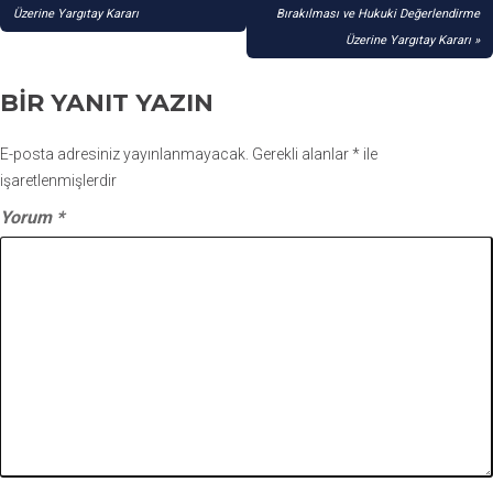
GEZINMESI
Üzerine Yargıtay Kararı
Bırakılması ve Hukuki Değerlendirme
Üzerine Yargıtay Kararı
BIR YANIT YAZIN
E-posta adresiniz yayınlanmayacak.
Gerekli alanlar
*
ile
işaretlenmişlerdir
Yorum
*