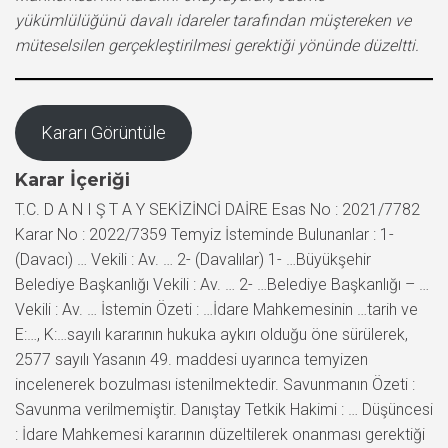
yükümlülüğünü davalı idareler tarafından müştereken ve
müteselsilen gerçekleştirilmesi gerektiği yönünde düzeltti.
Kararı Görüntüle
Karar İçeriği
T.C. D A N I Ş T A Y SEKİZİNCİ DAİRE Esas No : 2021/7782
Karar No : 2022/7359 Temyiz İsteminde Bulunanlar : 1-
(Davacı) … Vekili : Av. … 2- (Davalılar) 1- …Büyükşehir
Belediye Başkanlığı Vekili : Av. … 2- …Belediye Başkanlığı – …
Vekili : Av. … İstemin Özeti : …İdare Mahkemesinin …tarih ve
E:…, K:…sayılı kararının hukuka aykırı olduğu öne sürülerek,
2577 sayılı Yasanın 49. maddesi uyarınca temyizen
incelenerek bozulması istenilmektedir. Savunmanın Özeti :
Savunma verilmemiştir. Danıştay Tetkik Hakimi : … Düşüncesi
: İdare Mahkemesi kararının düzeltilerek onanması gerektiği