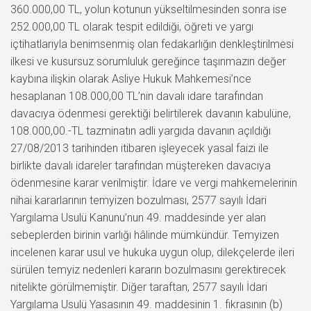
360.000,00 TL, yolun kotunun yükseltilmesinden sonra ise
252.000,00 TL olarak tespit edildiği, öğreti ve yargı
içtihatlarıyla benimsenmiş olan fedakarlığın denkleştirilmesi
ilkesi ve kusursuz sorumluluk gereğince taşınmazın değer
kaybına ilişkin olarak Asliye Hukuk Mahkemesi’nce
hesaplanan 108.000,00 TL’nin davalı idare tarafından
davacıya ödenmesi gerektiği belirtilerek davanın kabulüne,
108.000,00.-TL tazminatın adli yargıda davanın açıldığı
27/08/2013 tarihinden itibaren işleyecek yasal faizi ile
birlikte davalı idareler tarafından müştereken davacıya
ödenmesine karar verilmiştir. İdare ve vergi mahkemelerinin
nihai kararlarının temyizen bozulması, 2577 sayılı İdari
Yargılama Usulü Kanunu’nun 49. maddesinde yer alan
sebeplerden birinin varlığı hâlinde mümkündür. Temyizen
incelenen karar usul ve hukuka uygun olup, dilekçelerde ileri
sürülen temyiz nedenleri kararın bozulmasını gerektirecek
nitelikte görülmemiştir. Diğer taraftan, 2577 sayılı İdari
Yargılama Usulü Yasasının 49. maddesinin 1. fıkrasının (b)