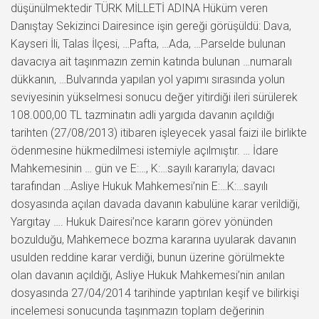
düşünülmektedir TÜRK MİLLETİ ADINA Hüküm veren
Danıştay Sekizinci Dairesince işin gereği görüşüldü: Dava,
Kayseri İli, Talas İlçesi, …Pafta, …Ada, …Parselde bulunan
davacıya ait taşınmazın zemin katında bulunan …numaralı
dükkanın, …Bulvarında yapılan yol yapımı sırasında yolun
seviyesinin yükselmesi sonucu değer yitirdiği ileri sürülerek
108.000,00 TL tazminatın adli yargıda davanın açıldığı
tarihten (27/08/2013) itibaren işleyecek yasal faizi ile birlikte
ödenmesine hükmedilmesi istemiyle açılmıştır. … İdare
Mahkemesinin … gün ve E:…, K:…sayılı kararıyla; davacı
tarafından …Asliye Hukuk Mahkemesi’nin E:…K:…sayılı
dosyasında açılan davada davanın kabulüne karar verildiği,
Yargıtay …. Hukuk Dairesi’nce kararın görev yönünden
bozulduğu, Mahkemece bozma kararına uyularak davanın
usulden reddine karar verdiği, bunun üzerine görülmekte
olan davanın açıldığı, Asliye Hukuk Mahkemesi’nin anılan
dosyasında 27/04/2014 tarihinde yaptırılan keşif ve bilirkişi
incelemesi sonucunda taşınmazın toplam değerinin