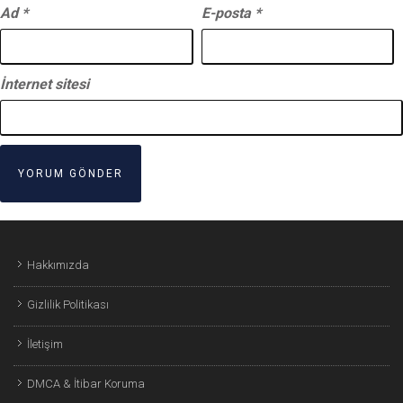
Ad
*
E-posta
*
İnternet sitesi
Hakkımızda
Gizlilik Politikası
İletişim
DMCA & İtibar Koruma