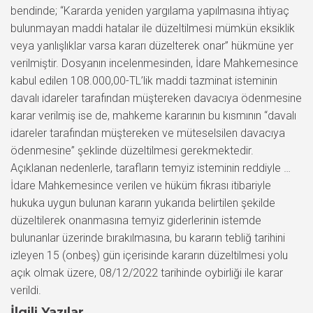
bendinde; “Kararda yeniden yargılama yapılmasına ihtiyaç
bulunmayan maddi hatalar ile düzeltilmesi mümkün eksiklik
veya yanlışlıklar varsa kararı düzelterek onar” hükmüne yer
verilmiştir. Dosyanın incelenmesinden, İdare Mahkemesince
kabul edilen 108.000,00-TL’lik maddi tazminat isteminin
davalı idareler tarafından müştereken davacıya ödenmesine
karar verilmiş ise de, mahkeme kararının bu kısmının “davalı
idareler tarafından müştereken ve müteselsilen davacıya
ödenmesine” şeklinde düzeltilmesi gerekmektedir.
Açıklanan nedenlerle, tarafların temyiz isteminin reddiyle …
İdare Mahkemesince verilen ve hüküm fıkrası itibariyle
hukuka uygun bulunan kararın yukarıda belirtilen şekilde
düzeltilerek onanmasına temyiz giderlerinin istemde
bulunanlar üzerinde bırakılmasına, bu kararın tebliğ tarihini
izleyen 15 (onbeş) gün içerisinde kararın düzeltilmesi yolu
açık olmak üzere, 08/12/2022 tarihinde oybirliği ile karar
verildi.
İlgili Yazılar