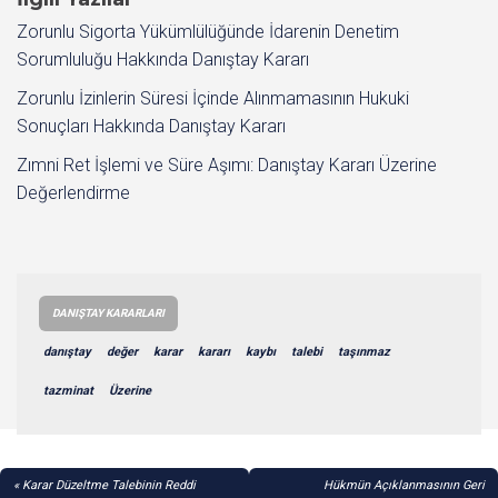
Zorunlu Sigorta Yükümlülüğünde İdarenin Denetim
Sorumluluğu Hakkında Danıştay Kararı
Zorunlu İzinlerin Süresi İçinde Alınmamasının Hukuki
Sonuçları Hakkında Danıştay Kararı
Zımni Ret İşlemi ve Süre Aşımı: Danıştay Kararı Üzerine
Değerlendirme
DANIŞTAY KARARLARI
danıştay
değer
karar
kararı
kaybı
talebi
taşınmaz
tazminat
Üzerine
YAZI
Karar Düzeltme Talebinin Reddi
Hükmün Açıklanmasının Geri