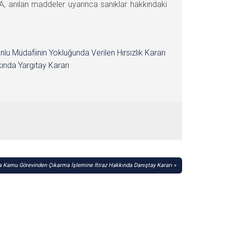
 anılan maddeler uyarınca sanıklar hakkındaki
nlu Müdafiinin Yokluğunda Verilen Hırsızlık Kararı
ında Yargıtay Kararı
Kamu Görevinden Çıkarma İşlemine İtiraz Hakkında Danıştay Kararı