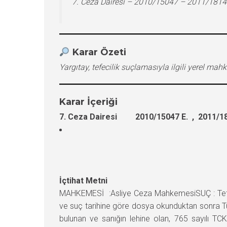
7. Ceza Dairesi – 2010/15047 – 2011/1814
Karar Özeti
Yargıtay, tefecilik suçlamasıyla ilgili yerel 
Karar İçeriği
7. Ceza Dairesi 2010/15047 E. , 2011/18
İçtihat Metni
MAHKEMESİ :Asliye Ceza MahkemesiSUÇ : Tefeci
ve suç tarihine göre dosya okunduktan sonra Türk
bulunan ve sanığın lehine olan, 765 sayılı