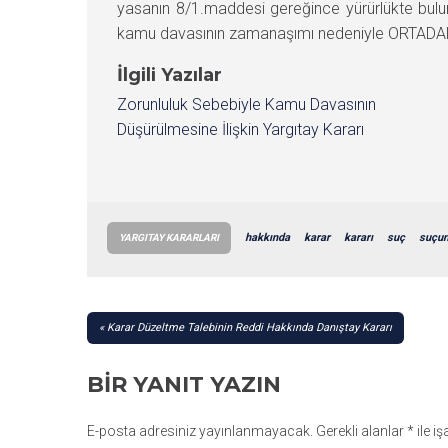
yasanın 8/1.maddesi gereğince yürürlükte bul
kamu davasının zamanaşımı nedeniyle ORTADAN 
İlgili Yazılar
Zorunluluk Sebebiyle Kamu Davasının
Düşürülmesine İlişkin Yargıtay Kararı
hakkında
karar
kararı
suç
suçu
YARGITAY KARARLARI
YAZI
Karar Düzeltme Talebinin Reddi Hakkında Danıştay Kararı
GEZINMESI
BIR YANIT YAZIN
E-posta adresiniz yayınlanmayacak.
Gerekli alanlar
*
ile i