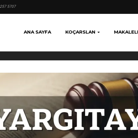
 257 5707
ANA SAYFA
KOÇARSLAN
MAKALEL