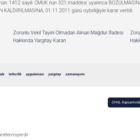
unan 1412 sayılı CMUK.nun 321.maddesi uyarınca BOZULMASINA,
KALDIRILMASINA, 01.11.2011 günü oybirliğiyle karar verildi.
Zorunlu Vekil Tayini Olmadan Alınan Mağdur İfadesi
Zoru
Hakkında Yargıtay Kararı
Hakk
nda
tefecilik
uygulaması
yargıtay
zamanaşımı
OHAL Kapsamında 
şaretlenmişlerdir