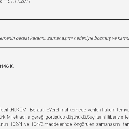
6 – 01.11.2011
mahkemenin beraat kararını, zamanaşımı nedeniyle bozmuş ve kamu 
146 K.
likHÜKÜM : BeraatineYerel mahkemece verilen hüküm temyiz edi
 Milleti adına gereği görüşülüp düşünüldü;Suç tarihi itibariyle 
 TCK.nun 102/4 ve 104/2.maddelerinde öngörülen zamanaşımı t