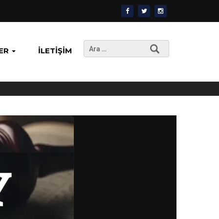
Arama:
ER
İLETIŞIM