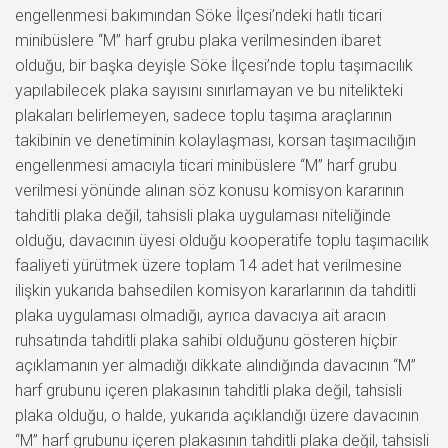
engellenmesi bakımından Söke İlçesi’ndeki hatlı ticari
minibüslere “M” harf grubu plaka verilmesinden ibaret
olduğu, bir başka deyişle Söke İlçesi’nde toplu taşımacılık
yapılabilecek plaka sayısını sınırlamayan ve bu nitelikteki
plakaları belirlemeyen, sadece toplu taşıma araçlarının
takibinin ve denetiminin kolaylaşması, korsan taşımacılığın
engellenmesi amacıyla ticari minibüslere “M” harf grubu
verilmesi yönünde alınan söz konusu komisyon kararının
tahditli plaka değil, tahsisli plaka uygulaması niteliğinde
olduğu, davacının üyesi olduğu kooperatife toplu taşımacılık
faaliyeti yürütmek üzere toplam 14 adet hat verilmesine
ilişkin yukarıda bahsedilen komisyon kararlarının da tahditli
plaka uygulaması olmadığı, ayrıca davacıya ait aracın
ruhsatında tahditli plaka sahibi olduğunu gösteren hiçbir
açıklamanın yer almadığı dikkate alındığında davacının “M”
harf grubunu içeren plakasının tahditli plaka değil, tahsisli
plaka olduğu, o halde, yukarıda açıklandığı üzere davacının
“M” harf grubunu içeren plakasının tahditli plaka değil, tahsisli