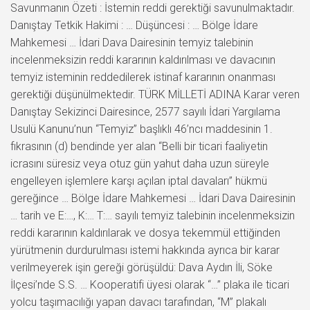
Savunmanın Özeti : İstemin reddi gerektiği savunulmaktadır.
Danıştay Tetkik Hakimi : … Düşüncesi : … Bölge İdare
Mahkemesi … İdari Dava Dairesinin temyiz talebinin
incelenmeksizin reddi kararının kaldırılması ve davacının
temyiz isteminin reddedilerek istinaf kararının onanması
gerektiği düşünülmektedir. TÜRK MİLLETİ ADINA Karar veren
Danıştay Sekizinci Dairesince, 2577 sayılı İdari Yargılama
Usulü Kanunu’nun “Temyiz” başlıklı 46’ncı maddesinin 1.
fıkrasının (d) bendinde yer alan “Belli bir ticari faaliyetin
icrasını süresiz veya otuz gün yahut daha uzun süreyle
engelleyen işlemlere karşı açılan iptal davaları” hükmü
gereğince … Bölge İdare Mahkemesi … İdari Dava Dairesinin
… tarih ve E:…, K:… T:… sayılı temyiz talebinin incelenmeksizin
reddi kararının kaldırılarak ve dosya tekemmül ettiğinden
yürütmenin durdurulması istemi hakkında ayrıca bir karar
verilmeyerek işin gereği görüşüldü: Dava Aydın İli, Söke
İlçesi’nde S.S. … Kooperatifi üyesi olarak “…” plaka ile ticari
yolcu taşımacılığı yapan davacı tarafından, “M” plakalı