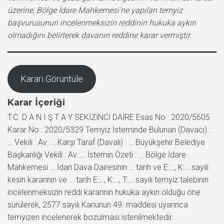
üzerine, Bölge İdare Mahkemesi’ne yapılan temyiz
başvurusunun incelenmeksizin reddinin hukuka aykırı
olmadığını belirterek davanın reddine karar vermiştir.
Kararı Görüntüle
Karar İçeriği
T.C. D A N I Ş T A Y SEKİZİNCİ DAİRE Esas No : 2020/5605
Karar No : 2020/5329 Temyiz İsteminde Bulunan (Davacı) :
… Vekili : Av. … Karşı Taraf (Davalı) : … Büyükşehir Belediye
Başkanlığı Vekili : Av. … İstemin Özeti : … Bölge İdare
Mahkemesi … İdari Dava Dairesinin … tarih ve E:…, K:… sayılı
kesin kararının ve … tarih E:…, K:…, T:… sayılı temyiz talebinin
incelenmeksizin reddi kararının hukuka aykırı olduğu öne
sürülerek, 2577 sayılı Kanunun 49. maddesi uyarınca
temyizen incelenerek bozulması istenilmektedir.