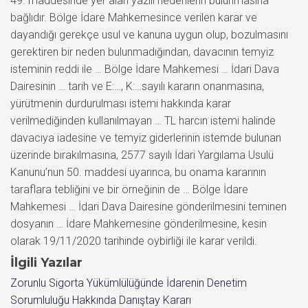
49. maddesinde yer alan yazılı nedenlerin bulunmasına
bağlıdır. Bölge İdare Mahkemesince verilen karar ve
dayandığı gerekçe usul ve kanuna uygun olup, bozulmasını
gerektiren bir neden bulunmadığından, davacının temyiz
isteminin reddi ile … Bölge İdare Mahkemesi … İdari Dava
Dairesinin … tarih ve E:…, K:…sayılı kararın onanmasına,
yürütmenin durdurulması istemi hakkında karar
verilmediğinden kullanılmayan … TL harcın istemi halinde
davacıya iadesine ve temyiz giderlerinin istemde bulunan
üzerinde bırakılmasına, 2577 sayılı İdari Yargılama Usulü
Kanunu’nun 50. maddesi uyarınca, bu onama kararının
taraflara tebliğini ve bir örneğinin de … Bölge İdare
Mahkemesi … İdari Dava Dairesine gönderilmesini teminen
dosyanın … İdare Mahkemesine gönderilmesine, kesin
olarak 19/11/2020 tarihinde oybirliği ile karar verildi.
İlgili Yazılar
Zorunlu Sigorta Yükümlülüğünde İdarenin Denetim
Sorumluluğu Hakkında Danıştay Kararı