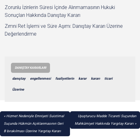
Zorunlu İzinlerin Süresi İçinde Alınmamasının Hukuki
Sonuçları Hakkında Danıştay Kararı
Zımni Ret İşlemi ve Süre Aşımı: Danıştay Kararı Üzerine
Değerlendirme
DANIŞTAY KARARLARI
danıştay
engellenmesi
faaliyetlerin
karar
kararı
ticari
Üzerine
YAZI
Hizmet Nedeniyle Emniyeti Suistimal
Uyuşturucu Madde Ticareti Suçundan
GEZINMESI
Suçunda Hükmün Açıklanmasının Geri
Mahkûmiyet Hakkında Yargıtay Kararı
B bırakılması Üzerine Yargıtay Kararı