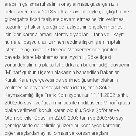
aracının çalışma ruhsatının onaylanması, güzergah izin
belgesi verilmesi, 2018 yılı Aralık ayı itibariyle çalıştığı hat ve
güzergahta ticari faaliyete devam etmesine izin verilmesi,
kazanılmış hakları gereğince faaliyetinin engellenmemesi
için idari karar alınması istemiyle yapılan … tarih ve …kayıt
numaralı başvurunun zımnen reddine ilişkin işlemin iptali
istemi ile açılmıştır. İlk Derece Mahkemesinde görülen
davada; İdare Mahkemesince, Aydın İli, Söke İlçesi
yönünden alınmış plaka tahdidi kararı bulunmadığı, davacının
“M” harf grubunu içeren plakasının bahsedilen Bakanlar
Kurulu Kararı çerçevesinde verilmediği, anılan plakanın
verilmesine dayanak teşkil eden idari işlemin Söke
Kaymakamlığı İlçe Trafik Komisyonu’nun 11.11.2002 tarihli,
2002/06 sayılı ve “ticari minibüs ile midibüslere M harf grubu
plaka verilmesi” konulu kararı olduğu, Söke Şoförler ve
Otomobilciler Odası’nın 22.09.2003 tarih ve 2003/60 sayılı
genelgesinde de belirtildiği üzere bu komisyon kararının;
diğer araçlardan ayırıcı olması ve korsan araçların