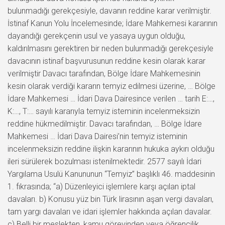
bulunmadığı gerekçesiyle, davanın reddine karar verilmiştir.
İstinaf Kanun Yolu İncelemesinde; İdare Mahkemesi kararının
dayandığı gerekçenin usul ve yasaya uygun olduğu,
kaldırılmasını gerektiren bir neden bulunmadığı gerekçesiyle
davacının istinaf başvurusunun reddine kesin olarak karar
verilmiştir Davacı tarafından, Bölge İdare Mahkemesinin
kesin olarak verdiği kararın temyiz edilmesi üzerine, … Bölge
İdare Mahkemesi … İdari Dava Dairesince verilen … tarih E:…,
K:…, T:… sayılı kararıyla temyiz isteminin incelenmeksizin
reddine hükmedilmiştir. Davacı tarafından, … Bölge İdare
Mahkemesi … İdari Dava Dairesi’nin temyiz isteminin
incelenmeksizin reddine ilişkin kararının hukuka aykırı olduğu
ileri sürülerek bozulması istenilmektedir. 2577 sayılı İdari
Yargılama Usulü Kanununun “Temyiz” başlıklı 46. maddesinin
1. fıkrasında; “a) Düzenleyici işlemlere karşı açılan iptal
davaları. b) Konusu yüz bin Türk lirasının aşan vergi davaları,
tam yargı davaları ve idari işlemler hakkında açılan davalar.
c) Belli bir meslekten, kamu görevinden veya öğrencilik