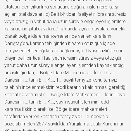
statüsünden çıkarılma sonucunu doğuran işlemlere karşı
açılan iptal davaları. d) Belli bir ticari faaliyetin icrasını süresiz
veya otuz gün yahut daha uzun süreyle engelleyen işlemlere
karşı açılan iptal davaları…” hakkında açılan davalara yönelik
olarak bölge idare mahkemelerince verilen kararların
Danıştay’da, kararın tebliğinden itibaren otuz gün içinde
temyiz edilebileceği kurala bağlanmıştır. Uyuşmazlığa konu
olayın belli bir ticari faaliyetin icrasını süresiz veya otuz gün
yahut daha uzun süreyle engelleyen işlemden kaynaklandığı
anlaşıldığından, … Bölge İdare Mahkemesi … İdari Dava
Dairesinin … tarih E:…, K:…, T:… sayılı temyize konu temyiz
talebinin incelenmeksizin reddi kararının kaldırılması gerektiği
kanaatine varılmıştır. … Bölge İdare Mahkemesi … İdari Dava
Dairesinin … tarih E:…, K:…, sayılı istinaf isteminin reddi
kararına ilişkin olarak ise; Bölge İdare mahkemeleri
tarafından verilen kararların temyiz yolu ile incelenip
bozulabilmeleri 2577 sayılı İdari Yargılama Usulü Kanununun