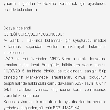
yapma suçundan 2- Bozma: Kullanmak için uyuşturucu
madde bulundurma
Dosya incelendi.
GEREĞİ GÖRÜŞÜLÜP DÜŞÜNÜLDÜ :
A- Sanık … Hakkında kullanmak için uyuşturucu madde
kullanmak suçundan verilen mahkûmiyet hükmünün
incelenmesi:
UYAP sistemi üzerinden MERNİS’ten alınarak dosyasına
konulan nüfus kayıt örneğinde; hükümden sonra sanığın
10/07/2015 tarihinde öldüğü belirtildiğinden, sanığın ölüp
ölmediğinin Mahkemece araştırılarak, ölmüş olduğunun
tespiti halinde hakkındaki kamu davasının 5237 sayılı TCK’nın
64/1. maddesi uyarınca düşmesine karar verilmesinde
zorunluluk bulunması,
Kanuna aykırı, sanık müdafiinin temyiz itirazları bu nedenle
yerinde olduğundan, hükmün BOZULMASINA,