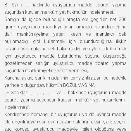
B- Sanık … hakkında uyuşturucu madde ticareti yapma
suçundan kurulan mahkûmiyet hükmünün incelenmesi:
Sanığın da içinde bulunduğu araçta ele geçirilen net 200
gram uyuşturucu maddeyi ticari amaçla bulundurduğuna
dair mahkûmiyetine yeterli kesin ve inandırıcı delil
bulunmadığı gibi kullanmak için bulundurduğuna ilişkin
savunmasının aksine delil bulunmadığı ve eylemin kullanmak
için uyuşturucu madde bulundurma suçunu oluşturduğu
gözetilmeden sanığın uyuşturucu madde ticareti yapma
suçundan mahkûmiyetine karar verilmesi,
Kanuna aykırı, sanık müdafiinin temyiz itirazları bu nedenle
yerinde olduğundan, hükmün BOZULMASINA,
C- Sanıklar …, …, …, …, … ve … hakkında uyuşturucu madde
ticareti yapma suçundan kurulan mahkûmiyet hükümlerinin
incelenmesi:
Kendilerinde herhangi bir uyuşturucu ya da uyarıcı madde
ele geçirilmeyen sanıkların savunmalarının aksine, ele geçen
suç konusu uyuşturucu maddeyle ilgileri olduğuna veya