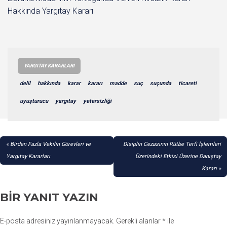
Hakkında Yargıtay Kararı
YARGITAY KARARLARI
delil
hakkında
karar
kararı
madde
suç
suçunda
ticareti
uyuşturucu
yargıtay
yetersizliği
YAZI
Birden Fazla Vekilin Görevleri ve
Disiplin Cezasının Rütbe Terfi İşlemleri
GEZINMESI
Yargıtay Kararları
Üzerindeki Etkisi Üzerine Danıştay
Kararı
BIR YANIT YAZIN
E-posta adresiniz yayınlanmayacak.
Gerekli alanlar
*
ile