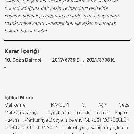
Sanığın, uyuşturucu maddeyi kullanma amacı dışında
bulundurduğuna dair kesin ve inandırıcı delil elde
edilemediğinden, uyuşturucu madde ticareti suçundan
mahkumiyet kararı verilmesi hukuka aykırı bulunarak
hüküm bozulmuştur.
Karar İçeriği
10. Ceza Dairesi 2017/6735 E. , 2021/3708 K.
İçtihat Metni
Mahkeme :KAYSERİ 3. Ağır Ceza
MahkemesiSuç :Uyuşturucu madde ticareti yapma
Hüküm :MahkumiyetDosya incelendi.GEREĞİ GÖRÜŞÜLÜP
DÜŞÜNÜLDÜ: 14.04.2014 tarihli olayda; sanığın uyuşturucu