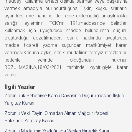
maddeyi kullanma amacı dışında satmak veya başkasına
vermek amacıyla bulundurduğuna ilişkin, kuşku sınırlarını
aşan kesin ve inandırıcı delil elde edilemediği anlaşılmakla;
sanığın eyleminin TCK’nın 191.maddesinde belirtilen
kullanmak için uyuşturucu madde bulundurma suçunu
oluşturduğu gözetilmeden, sanık hakkında uyuşturucu
madde ticareti yapma suçundan mahkûmiyet kararı
verilmesi,Kanuna aykırı, sanık müdafiinin temyiz itirazları bu
nedenle yerinde olduğundan, hükmün
BOZULMASINA,18/03/2021 tarihinde oybirliğiyle karar
verildi.
İlgili Yazılar
Zorunluluk Sebebiyle Kamu Davasının Düşürülmesine İlişkin
Yargıtay Kararı
Zorunlu Vekil Tayini Olmadan Alınan Mağdur İfadesi
Hakkında Yargıtay Kararı
Zorunlu Müdafiinin Yokluğunda Verilen Hırsızlık Kararı