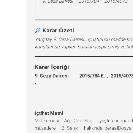
9. Ceza Dairesi – 2015/784 – 2015/4073 –
Karar Özeti
Yargıtay 9. Ceza Dairesi, uyuşturucu madde tica
konularında yapılan hataları tespit etmiş ve hü
Karar İçeriği
9. Ceza Dairesi 2015/784 E. , 2015/4073
İçtihat Metni
Mahkemesi : Ağır CezaSuç : Uyuşturucu madde t
müsadere 2- Sanık … hakkında; beraatDosya inc