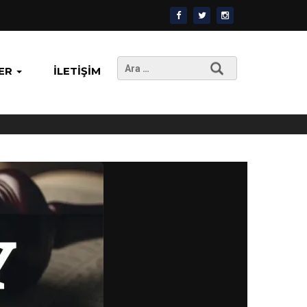
Arama:
ER
İLETIŞIM