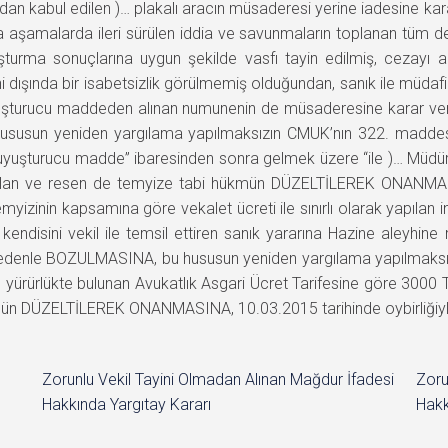
afından kabul edilen )… plakalı aracın müsaderesi yerine iadesine
şamalarda ileri sürülen iddia ve savunmaların toplanan tüm delille
urma sonuçlarına uygun şekilde vasfı tayin edilmiş, cezayı azal
şında bir isabetsizlik görülmemiş olduğundan, sanık ile müdafiin
şturucu maddeden alınan numunenin de müsaderesine karar veri
susun yeniden yargılama yapılmaksızın CMUK’nın 322. maddes
uyuşturucu madde” ibaresinden sonra gelmek üzere “ile )… Müdür
n olan ve resen de temyize tabi hükmün DÜZELTİLEREK ONANMAS
yizinin kapsamına göre vekalet ücreti ile sınırlı olarak yapılan 
endisini vekil ile temsil ettiren sanık yararına Hazine aleyhine 
edenle BOZULMASINA, bu hususun yeniden yargılama yapılmaksı
ürürlükte bulunan Avukatlık Asgari Ücret Tarifesine göre 3000 TL
kmün DÜZELTİLEREK ONANMASINA, 10.03.2015 tarihinde oybirliğiyle 
Zorunlu Vekil Tayini Olmadan Alınan Mağdur İfadesi
Zoru
Hakkında Yargıtay Kararı
Hakk