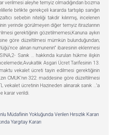
 karar verilmesi aleyhe temyiz olmadığından bozma
rle birlikte gerekçeli kararda tartışılıp sanığın
tıcı sebebin niteliği takdir kılınmış, incelenen
in yerinde görülmeyen diğer temyiz itirazlarının
lmesi gerektiğinin gözetilmemesi,Kanuna aykırı
ine göre düzeltilmesi mümkün bulunduğundan;
lüğü’nce alınan numunenin” ibaresinin eklenmesi
INA,2- Sanık … hakkında kurulan hükme ilişkin
incelemede;Avukatlık Asgari Ücret Tarifesinin 13.
maktu vekalet ücreti tayin edilmesi gerektiğinin
zın CMUK’nın 322. maddesine göre düzeltilmesi
 vekalet ücretinin Hazineden alınarak sanık …’a
karar verildi.
nlu Müdafiinin Yokluğunda Verilen Hırsızlık Kararı
ında Yargıtay Kararı