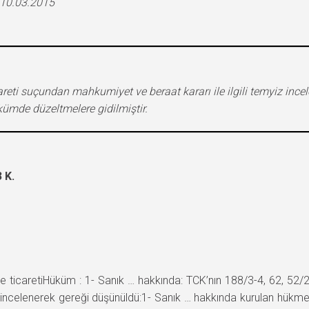
 10.03.2015
reti suçundan mahkumiyet ve beraat kararı ile ilgili temyiz inc
kümde düzeltmelere gidilmiştir.
 K.
icaretiHüküm : 1- Sanık … hakkında: TCK’nın 188/3-4, 62, 52/2
elenerek gereği düşünüldü:1- Sanık … hakkında kurulan hükme il