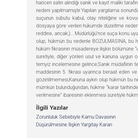
haricen satın alındığı sanık ve kayıt maliki tar
nedeni yapılmamıştır.Yapılan yargılama sonunda a
suçunun sübutu kabul, olay niteliğine ve kovuşt
dosyaya göre verilen hükümde düzeltme nedeni dı
reddine, ancak;)… Müdürlüğü’nce suça konu uyu
olup, hükmün bu nedenle BOZULMASINA, bu hu
hüküm fıkrasının müsadereye ilişkin bölümüne “
suretiyle, diğer yönleri usul ve kanuna uygu
temyiz incelemesine gelince;Sanık müdafiinin tem
maddesinin 5. fıkrası uyarınca beraat eden ve k
gözetilmemesi,Kanuna aykırı olup hükmün bu n
mümkün bulunduğundan, hükme “karar tarihinde y
verilmesine” ibaresinin eklenmesi suretiyle hü
İlgili Yazılar
Zorunluluk Sebebiyle Kamu Davasının
Düşürülmesine İlişkin Yargıtay Kararı