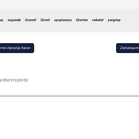
uç
suçunda
ticareti
Ücreti
uyuşturucu
Üzerine
vekalet
yargıtay
rine Danıştay Kararı
Zamanaşımın
şaretlenmişlerdir