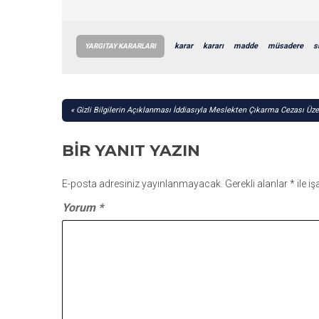
karar
kararı
madde
müsadere
s
YARGITAY KARARLARI
YAZI
Gizli Bilgilerin Açıklanması İddiasıyla Meslekten Çıkarma Cezası Üze
GEZINMESI
BIR YANIT YAZIN
E-posta adresiniz yayınlanmayacak.
Gerekli alanlar
*
ile i
Yorum
*