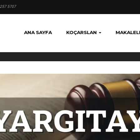
 257 5707
ANA SAYFA
KOÇARSLAN
MAKALEL