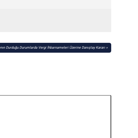
ın Durduğu Durumlarda Vergi İhbarnameleri Üzerine Danıştay Kararı