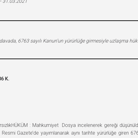
– 31.03.2021
davada, 6763 sayılı Kanun’un yürürlüğe girmesiyle uzlaşma hü
6 K.
zlıkHÜKÜM : Mahkumiyet Dosya incelenerek gereği düşünüldü:
i Resmi Gazete’de yayımlanarak aynı tarihte yürürlüğe giren 67