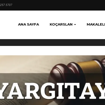
 257 5707
ANA SAYFA
KOÇARSLAN
MAKALEL