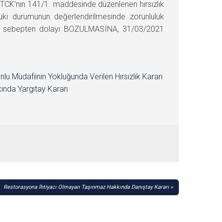
 TCK’nın 141/1. maddesinde düzenlenen hırsızlık
uki durumunun değerlendirilmesinde zorunluluk
n bu sebepten dolayı BOZULMASINA, 31/03/2021
nlu Müdafiinin Yokluğunda Verilen Hırsızlık Kararı
ında Yargıtay Kararı
Restorasyona İhtiyacı Olmayan Taşınmaz Hakkında Danıştay Kararı