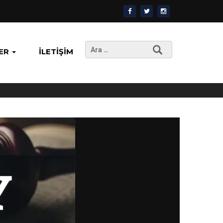
Arama:
ER
İLETIŞIM