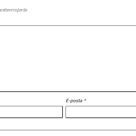
şaretlenmişlerdir
E-posta
*