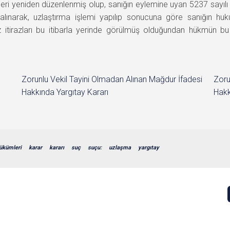
eri yeniden düzenlenmiş olup, sanığın eylemine uyan 5237 sayılı
ınarak, uzlaştırma işlemi yapılıp sonucuna göre sanığın huk
iz itirazları bu itibarla yerinde görülmüş olduğundan hükmü
Zorunlu Vekil Tayini Olmadan Alınan Mağdur İfadesi
Zoru
Hakkında Yargıtay Kararı
Hakk
ükümleri
karar
kararı
suç
suçu:
uzlaşma
yargıtay