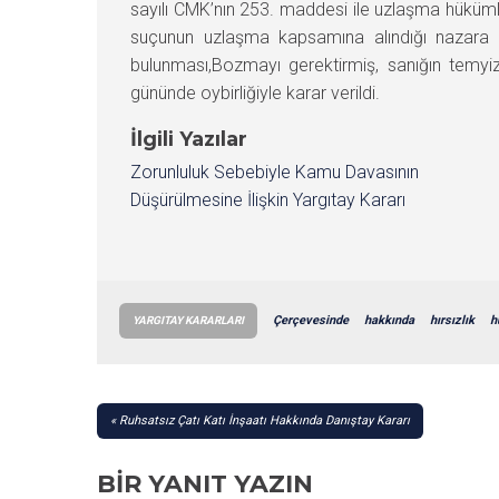
sayılı CMK’nın 253. maddesi ile uzlaşma hüküml
suçunun uzlaşma kapsamına alındığı nazara al
bulunması,Bozmayı gerektirmiş, sanığın temy
gününde oybirliğiyle karar verildi.
İlgili Yazılar
Zorunluluk Sebebiyle Kamu Davasının
Düşürülmesine İlişkin Yargıtay Kararı
Çerçevesinde
hakkında
hırsızlık
h
YARGITAY KARARLARI
YAZI
Ruhsatsız Çatı Katı İnşaatı Hakkında Danıştay Kararı
GEZINMESI
BIR YANIT YAZIN