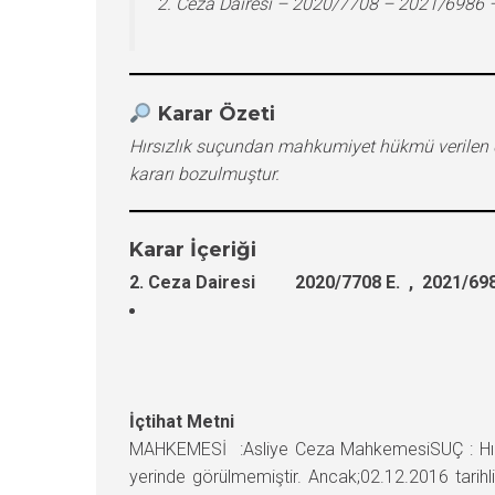
2. Ceza Dairesi – 2020/7708 – 2021/6986 
Karar Özeti
Hırsızlık suçundan mahkumiyet hükmü verilen 
kararı bozulmuştur.
Karar İçeriği
2. Ceza Dairesi 2020/7708 E. , 2021/698
İçtihat Metni
MAHKEMESİ :Asliye Ceza MahkemesiSUÇ : Hırsı
yerinde görülmemiştir. Ancak;02.12.2016 tarihl