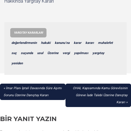
Hakkında Yargıtay Kararı
YARGITAY KARARLARI
değerlendirmenin
hukuki
kanunu’na
karar
kararı
muhalefet
suç
suçunda
usul
Üzerine
vergi
yapılması
yargıtay
yeniden
YAZI
İmar Planı İptali Davasında Süre Aşımı
OHAL Kapsamında Kamu Görevlisinin
GEZINMESI
Sorunu Üzerine Danıştay Kararı
Göreve İade Talebi Üzerine Danıştay
Kararı
BIR YANIT YAZIN