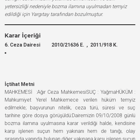
yetersizliği nedeniyle bozma ilamına uyulmadan temyiz
edildiği için Yargıtay tarafından bozulmuştur.
Karar İçeriği
6. Ceza Dairesi 2010/21636 E. , 2011/918 K.
İçtihat Metni
MAHKEMESİ :Ağır Ceza MahkemesiSUÇ : YağmaHÜKÜM :
Mahkumiyet Yerel Mahkemece verilen hüküm temyiz
edilmekle; başvurunun nitelik, ceza türü, süresi ve suç
tarihine göre dosya görüşüldü:Dairemizin 09/10/2008 günlü
bozma ilamına uyulmasına karar verildiği halde, kendisine
karşı işlenen suçun hem yakınanı hem de tanığı, olay
sırasında yanında bulunan diğer yakınana karşı işlenen suçun