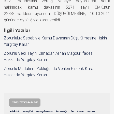
322. maddesinin verdiği yetkiye dayanılarak sanık
hakkındaki kamu davasının 5271 sayılı CMK.nun
223/8.maddesi uyarınca DÜŞÜRÜLMESİNE, 10.10.2011
gününde oybirliğiyle karar verildi.
İlgili Yazılar
Zorunluluk Sebebiyle Kamu Davasının Düşürülmesine İlişkin
Yargıtay Kararı
Zorunlu Vekil Tayini Olmadan Alınan Mağdur İfadesi
Hakkında Yargıtay Kararı
Zorunlu Müdafiinin Yokluğunda Verilen Hırsızlık Kararı
Hakkında Yargıtay Kararı
YARGITAY KARARLARI
elektrik
enerjisi
hesaplaması
hırsızlığı
İle
karar
kararı