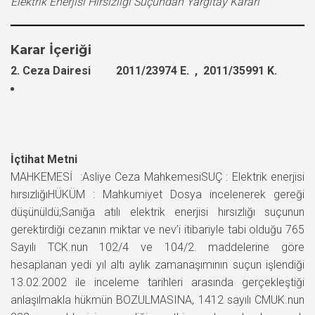
Elektrik Enerjisi Hırsızlığı Suçundan Yargıtay Kararı
Karar İçeriği
2. Ceza Dairesi 2011/23974 E. , 2011/35991 K.
İçtihat Metni
MAHKEMESİ :Asliye Ceza MahkemesiSUÇ : Elektrik enerjisi
hırsızlığıHÜKÜM : Mahkumiyet Dosya incelenerek gereği
düşünüldü;Sanığa atılı elektrik enerjisi hırsızlığı suçunun
gerektirdiği cezanın miktar ve nev’i itibariyle tabi olduğu 765
Sayılı TCK.nun 102/4 ve 104/2. maddelerine göre
hesaplanan yedi yıl altı aylık zamanaşımının suçun işlendiği
13.02.2002 ile inceleme tarihleri arasında gerçekleştiği
anlaşılmakla hükmün BOZULMASINA, 1412 sayılı CMUK.nun