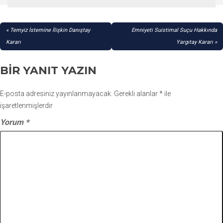
YAZI
Temyiz İstemine İlişkin Danıştay
Emniyeti Suistimal Suçu Hakkında
GEZINMESI
Kararı
Yargıtay Kararı
BIR YANIT YAZIN
E-posta adresiniz yayınlanmayacak.
Gerekli alanlar
*
ile
işaretlenmişlerdir
Yorum
*