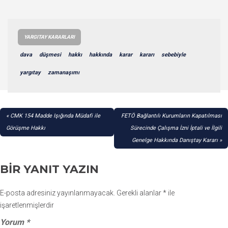
YARGITAY KARARLARI
dava
düşmesi
hakkı
hakkında
karar
kararı
sebebiyle
yargıtay
zamanaşımı
YAZI
CMK 154 Madde Işığında Müdafi ile
FETÖ Bağlantılı Kurumların Kapatılması
GEZINMESI
Görüşme Hakkı
Sürecinde Çalışma İzni İptali ve İlgili
Genelge Hakkında Danıştay Kararı
BIR YANIT YAZIN
E-posta adresiniz yayınlanmayacak.
Gerekli alanlar
*
ile
işaretlenmişlerdir
Yorum
*