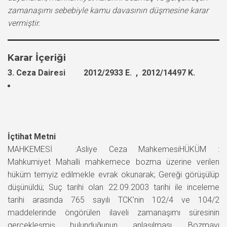
zamanaşımı sebebiyle kamu davasının düşmesine karar
vermiştir.
Karar İçeriği
3. Ceza Dairesi 2012/2933 E. , 2012/14497 K.
İçtihat Metni
MAHKEMESİ :Asliye Ceza MahkemesiHÜKÜM :
Mahkumiyet Mahalli mahkemece bozma üzerine verilen
hüküm temyiz edilmekle evrak okunarak; Gereği görüşülüp
düşünüldü; Suç tarihi olan 22.09.2003 tarihi ile inceleme
tarihi arasında 765 sayılı TCK’nin 102/4 ve 104/2
maddelerinde öngörülen ilaveli zamanaşımı süresinin
gerçekleşmiş bulunduğunun anlaşılması, Bozmayı