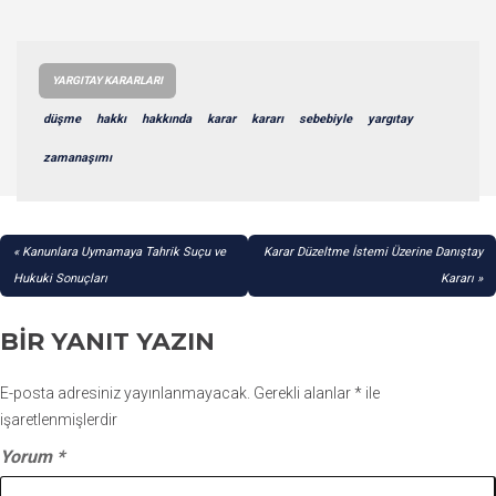
YARGITAY KARARLARI
düşme
hakkı
hakkında
karar
kararı
sebebiyle
yargıtay
zamanaşımı
YAZI
Kanunlara Uymamaya Tahrik Suçu ve
Karar Düzeltme İstemi Üzerine Danıştay
GEZINMESI
Hukuki Sonuçları
Kararı
BIR YANIT YAZIN
E-posta adresiniz yayınlanmayacak.
Gerekli alanlar
*
ile
işaretlenmişlerdir
Yorum
*