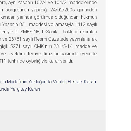
 göre, aynı Yasanın 102/4 ve 104/2. maddelerinde
nığın sorgusunun yapıldığı 24/02/2005 gününden
u bakımdan yerinde görülmüş olduğundan, hükmün
 Yasanın 8/1. maddesi yollamasıyla 1412 sayılı
deniyle DÜŞMESİNE, II-Sanık … hakkında kurulan
rih ve 26781 sayılı Resmi Gazetede yayımlanarak
değişik 5271 sayılı CMK.nun 231/5-14. madde ve
ve … vekilinin temyiz itirazı bu bakımdan yerinde
rihinde oybirliğiyle karar verildi.
nlu Müdafiinin Yokluğunda Verilen Hırsızlık Kararı
ında Yargıtay Kararı