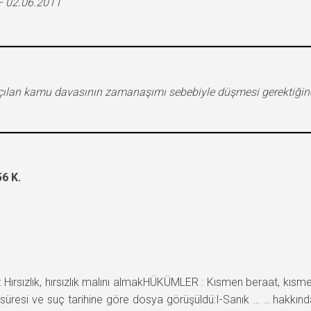
– 02.06.2011
ğın açılan kamu davasının zamanaşımı sebebiyle düşmesi gerektiğ
6 K.
rsızlık, hırsızlık malını almakHÜKÜMLER : Kısmen beraat, kıs
ü, süresi ve suç tarihine göre dosya görüşüldü:I-Sanık … … hakkı