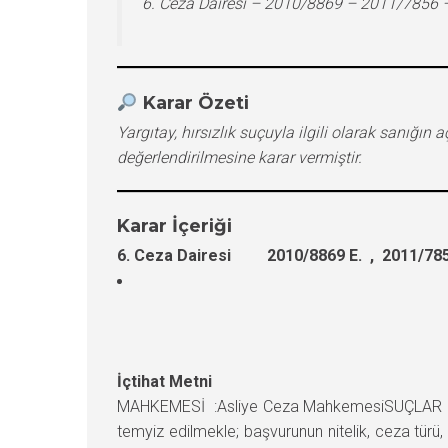
6. Ceza Dairesi – 2010/8869 – 2011/7856 
Karar Özeti
Yargıtay, hırsızlık suçuyla ilgili olarak sanı
değerlendirilmesine karar vermiştir.
Karar İçeriği
6. Ceza Dairesi 2010/8869 E. , 2011/785
İçtihat Metni
MAHKEMESİ :Asliye Ceza MahkemesiSUÇLAR : Hı
temyiz edilmekle; başvurunun nitelik, ceza tür