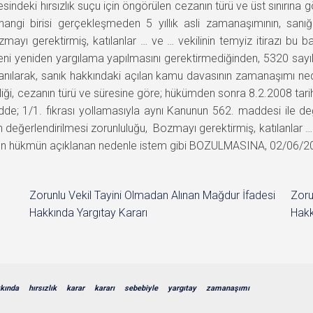
indeki hırsızlık suçu için öngörülen cezanın türü ve üst sınırına
rhangi birisi gerçekleşmeden 5 yıllık asli zamanaşımının, sa
mayı gerektirmiş, katılanlar … ve … vekilinin temyiz itirazı b
eniden yargılama yapılmasını gerektirmediğinden, 5320 sayılı
nılarak, sanık hakkındaki açılan kamu davasının zamanaşımı ne
iği, cezanın türü ve süresine göre; hükümden sonra 8.2.2008 ta
dde; 1/1. fıkrası yollamasıyla aynı Kanunun 562. maddesi ile 
n değerlendirilmesi zorunluluğu, Bozmayı gerektirmiş, katılanlar … 
 hükmün açıklanan nedenle istem gibi BOZULMASINA, 02/06/2011 ta
Zorunlu Vekil Tayini Olmadan Alınan Mağdur İfadesi
Zoru
Hakkında Yargıtay Kararı
Hakk
kında
hırsızlık
karar
kararı
sebebiyle
yargıtay
zamanaşımı