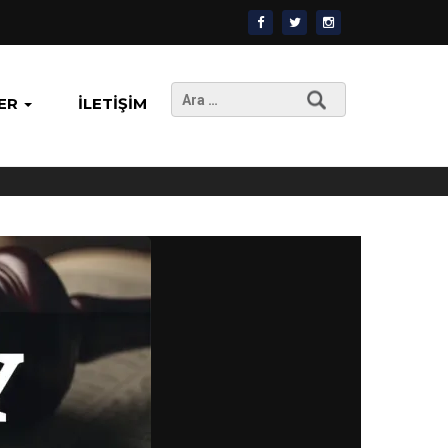
Arama:
ER
İLETIŞIM