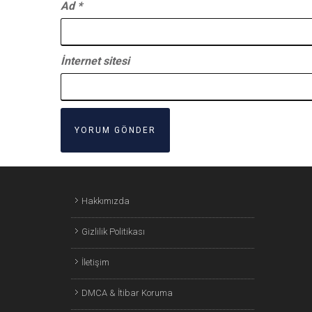
Ad
*
İnternet sitesi
Hakkımızda
Gizlilik Politikası
İletişim
DMCA & İtibar Koruma