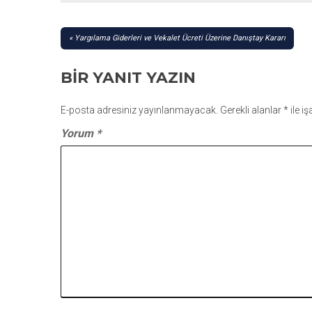
YAZI
Yargılama Giderleri ve Vekalet Ücreti Üzerine Danıştay Kararı
GEZINMESI
BIR YANIT YAZIN
E-posta adresiniz yayınlanmayacak.
Gerekli alanlar
*
ile i
Yorum
*