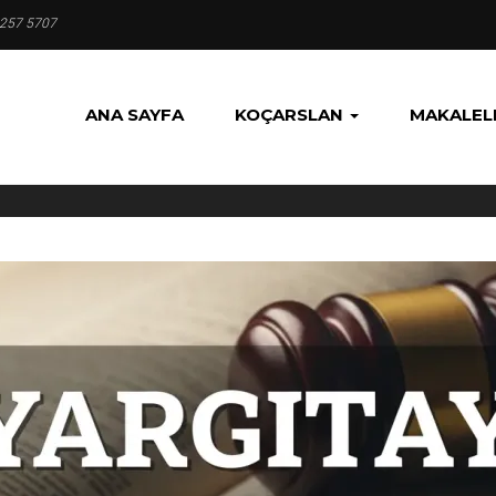
 257 5707
ANA SAYFA
KOÇARSLAN
MAKALEL