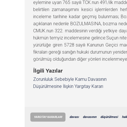
eylemine uyan 765 sayılı TCK.nun 491/ilk maddes
belirtilen zamanaşımını kesici işlemlerden he
inceleme tarihine kadar geçmiş bulunması; Boz
açıklanan nedenle BOZULMASINA, bozma nedeni y
CMUK.nun 322. maddesinin verdiği yetkiye daya
hükmün temyiz incelemesine gelince:Suçun nitel
yürürlüğe giren 5728 sayılı Kanunun Geçici ma
fıkraları gereği sanığın hukuki durumunun yenide
görülmüş olduğundan diğer yönleri incelenmeyen
İlgili Yazılar
Zorunluluk Sebebiyle Kamu Davasının
Düşürülmesine İlişkin Yargıtay Kararı
davası
davasının
düşürülmesi
hak
YARGITAY KARARLARI