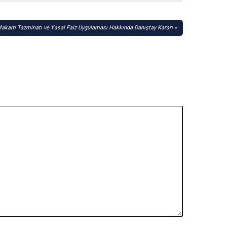
akam Tazminatı ve Yasal Faiz Uygulaması Hakkında Danıştay Kararı