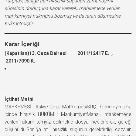
Yargıtay, sanığa atılı hırsızlık suçunun zamanaşımı
süresinin dolduğuna karar vererek, mahkemece verilen
mahkumiyet hükmünü bozmuş ve davanın düşmesine
hükmetmiştir.
Karar İçeriği
(Kapatılan)13. Ceza Dairesi 2011/12417 E. ,
2011/7090 K.
İçtihat Metni
MAHKEMESİ :Asliye Ceza MahkemesiSUÇ : Geceleyin bina
içinde hırsızlık HÜKÜM : MahkumiyetMahalli mahkemece
verilen hüküm temyiz edilmekle dosya incelenerek, gereği
düşünüldü:Sanığa atılı hırsızlık suçunun gerektirdiği cezanın