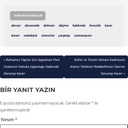
YARGITAY KARARLARI
davası
davasında
dolması
düşme
hakkında
hırsızlık
karar
kararı
sebebiyle
süresinin
yargıtay
zamanaşımı
YAZI
Ruhsatsız Yapılar İçin Uygulanan Para
Kültür ve Turizm Uzmanı Kadrosuna
GEZINMESI
Cezasının Hukuka Uygunluğu Hakkında
Atama Talebinin Reddedilmesi Üzerine
Danıştay Kararı
Danıştay Kararı
BIR YANIT YAZIN
E-posta adresiniz yayınlanmayacak.
Gerekli alanlar
*
ile
işaretlenmişlerdir
Yorum
*