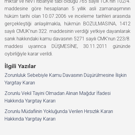
miktar ve nev’i itibariyle tabi olduğu 765 sayılı TCK’nın 102/4.
maddesine göre hesaplanan 5 yıllık asli zamanaşımının
hüküm tarihi olan 10.07.2006 ve inceleme tarihleri arasında
gerçekleştiği anlaşılmakla, hükmün BOZULMASINA, 1412
sayılı CMUK’nun 322. maddesinin verdiği yetkiye dayanılarak
sanık hakkındaki kamu davasının 5271 sayılı CMK’nun 223/8.
maddesi uyarınca DÜŞMESİNE, 30.11.2011 gününde
oybirliğiyle karar verildi.
İlgili Yazılar
Zorunluluk Sebebiyle Kamu Davasının Düşürülmesine İlişkin
Yargıtay Kararı
Zorunlu Vekil Tayini Olmadan Alınan Mağdur İfadesi
Hakkında Yargıtay Kararı
Zorunlu Müdafiinin Yokluğunda Verilen Hırsızlık Kararı
Hakkında Yargıtay Kararı